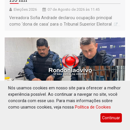
Eleições 2026
07 de Agosto de 2026 às 11:45
Vereadora Sofia Andrade declarou ocupação principal
como ‘dona de casa’ para o Tribunal Superior Eleitoral
Nós usamos cookies em nosso site para oferecer a melhor
experiência possível. Ao continuar a navegar no site, você
concorda com esse uso. Para mais informações sobre
como usamos cookies, veja nossa
Política de Cookies
VÍDEO: Quadrilha é flagrada com cerca de
200 porções de drogas
Continuar
Polícia
07 de Agosto de 2026 às 11:29