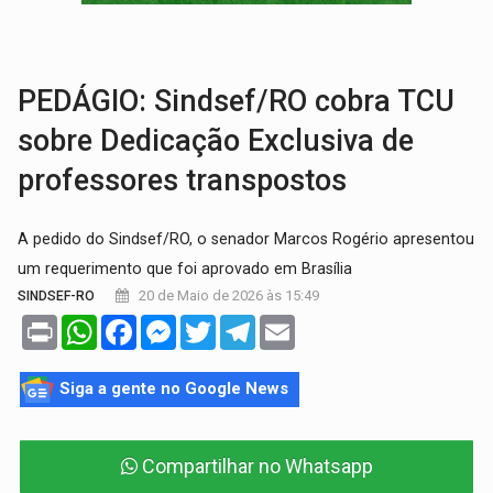
LAZER:
Seis lugares gratuitos para aproveitar o fim de semana e
VÍDEO:
FTICCO e Força Tática prendem membro do CV com arma e drogas em
PEDÁGIO: Sindsef/RO cobra TCU
sobre Dedicação Exclusiva de
professores transpostos
A pedido do Sindsef/RO, o senador Marcos Rogério apresentou
um requerimento que foi aprovado em Brasília
20 de Maio de 2026 às 15:49
SINDSEF-RO
Print
WhatsApp
Facebook
Messenger
Twitter
Telegram
Email
Siga a gente no Google News
Compartilhar no Whatsapp