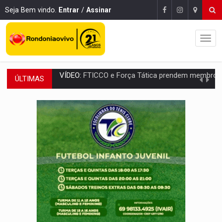
Seja Bem vindo.
Entrar
/
Assinar
ÚLTIMAS
INCLUSÃO:
Prefeitura fortalece parceria com a APAE para ampliar ações v
DEFESA:
Exército testa inovações no combate a drones durante exerc
TEMAS SOCIOAMBIENTAIS:
Em Itapuã do Oeste, CINEMAZÔNIA leva cinema amazônico 
PREVISÃO:
Interior de Rondônia terá sábado (8) de calor intenso
INFRAESTRUTURA:
Após quase 30 anos de espera, asfalto chega ao bairr
A ILHA:
Coreografia de Rondônia estreia na programação do Festival de Dan
ELEIÇÕES 2026:
Sgt. Mouza esclarece 'erro de digitação' em declaração de patrim
JUDICIÁRIO:
Sinjur parabeniza servidores pelo adicional de incentivo com ef