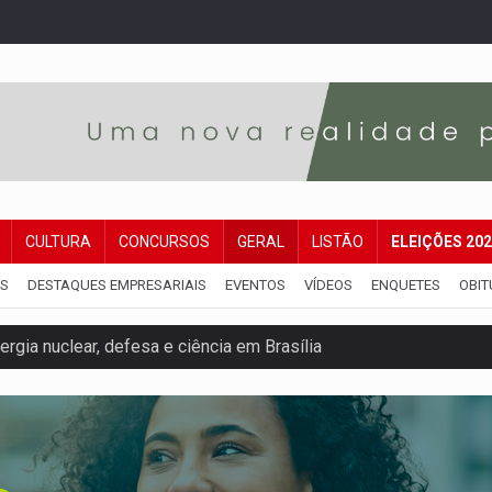
CULTURA
CONCURSOS
GERAL
LISTÃO
ELEIÇÕES 20
IS
DESTAQUES EMPRESARIAIS
EVENTOS
VÍDEOS
ENQUETES
OBIT
rgia nuclear, defesa e ciência em Brasília
o deixa quatro mortos e um em estado grave na BR
ão nacional com participação de Marcela Bonfim
huvas isoladas nesta sexta-feira (7)