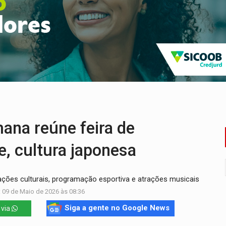
delibera greve da educação municipal em Porto Velho
e oficina de Comunicação com oportunidade de integrar equipe
romove reflexão sobre trajetória da Lei Maria da Penha
 fim do ano para regularização de débitos
 beneficia 60 famílias com geladeiras e ventiladores novos
 sexual infantil na internet e via IA
na reúne feira de
, cultura japonesa
ações culturais, programação esportiva e atrações musicais
 09 de Maio de 2026 às 08:36
Siga a gente no Google News
 via