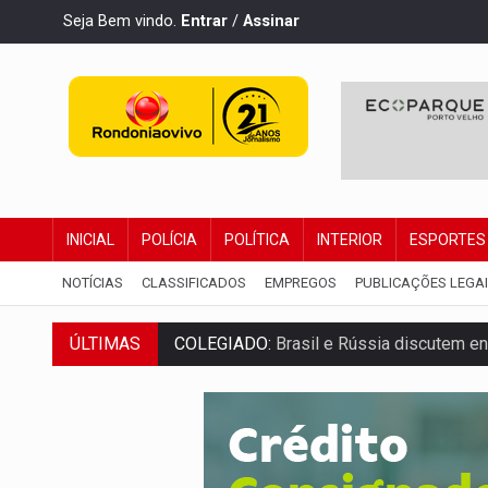
Seja Bem vindo.
Entrar
/
Assinar
INICIAL
POLÍCIA
POLÍTICA
INTERIOR
ESPORTES
NOTÍCIAS
CLASSIFICADOS
EMPREGOS
PUBLICAÇÕES LEGA
ÚLTIMAS
COLEGIADO:
Brasil e Rússia discutem ene
URGENTE:
Colisão entre caminhão e carr
ENCONTRO:
Amazônia Negra ganha projeç
PREVISÃO:
Porto Velho tem chances de c