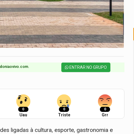
doniaovivo.com.​
ENTRAR NO GRUPO
0
0
0
Uau
Triste
Grr
es ligadas à cultura, esporte, gastronomia e