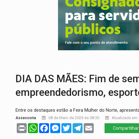
SINDICATOS UNIDOS:
Assembleia Geral 
PROCESSO SELETIVO:
Rondoniaovivo abr
AGOSTO LILÁS:
MPRO lança de portal e p
REGULARIZAÇÃO:
Refis 2026 segue até o
ROLIM DE MOURA:
Programa da Energisa
DEEPFAKE:
Sancionada lei contra violência
DIA DAS MÃES: Fim de sema
empreendedorismo, esporte
Entre os destaques estão a Feira Mulher do Norte, apresent
Assessoria
08 de Maio de 2026 às 08:30
Atualizada em :
Print
WhatsApp
Facebook
Messenger
Twitter
Telegram
Email
Compartilhar