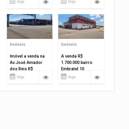
Hoje
Hoje
Imóveis
Imóveis
Imóvel a venda na
A venda R$
Av.José Amador
1.700.000 bairro
dos Reis R$
Embratel 10
1.400.000
apartamentos!
Hoje
Hoje