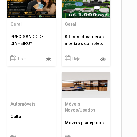
Geral
Geral
PRECISANDO DE
Kit com 4 cameras
DINHEIRO?
intelbras completo
Hoje
Hoje
Automóveis
Móveis -
Novos/Usados
Celta
Móveis planejados