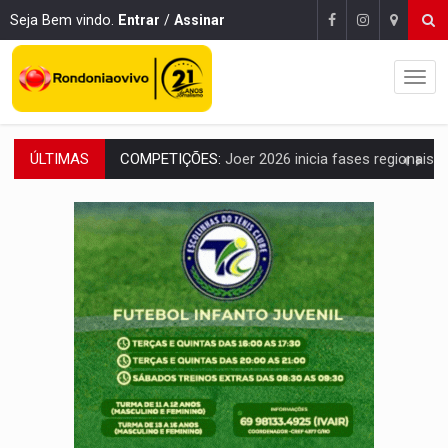
Seja Bem vindo.
Entrar
/
Assinar
ÚLTIMAS
PERIGO:
Moradores denunciam escuridão e insegurança na Estrada d
COLIGAÇÃO:
Reabertura de ação no TSE pode resultar em cassação de prefeita 
INCLUSÃO:
APAE Porto Velho abre inscrições para 
CLUBE DOS R$ 00,00:
21 candidatos declaram patrimônio zero em Rondônia na
INTERIOR:
Ouro Preto do Oeste realiza Cavalgada da Expo Show Norte
DESENVOLVIMENTO:
Ideb avança nos anos iniciais do ensino fundamen
VULGO 'UNIÃO':
Chefe de facção criminosa é preso durante oper
Publicação Legal:
CONVOCAÇÃO DAS ELEIÇÕES: S