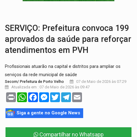
EDUCAÇÃO:
Corumbiara lidera Ideb 2025 entre redes municipai
COMPETIÇÕES:
Joer 2026 inicia fases regionais e reúne mais de 7,3 mil
SERVIÇO: Prefeitura convoca 199
aprovados da saúde para reforçar
atendimentos em PVH
Profissionais atuarão na capital e distritos para ampliar os
serviços da rede municipal de saúde
07 de Maio de 2026 às 07:29
Secom/ Prefeitura de Porto Velho
Atualizada em : 07 de Maio de 2026 às 09:47
Print
WhatsApp
Facebook
Messenger
Twitter
Telegram
Email
Siga a gente no Google News
Compartilhar no Whatsapp