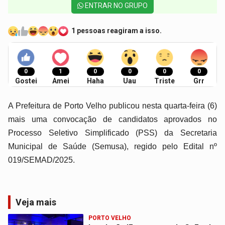
ENTRAR NO GRUPO
1 pessoas reagiram a isso.
0
1
0
0
0
0
Gostei
Amei
Haha
Uau
Triste
Grr
A Prefeitura de Porto Velho publicou nesta quarta-feira (6)
mais uma convocação de candidatos aprovados no
Processo Seletivo Simplificado (PSS) da Secretaria
Municipal de Saúde (Semusa), regido pelo Edital nº
019/SEMAD/2025.
Veja mais
PORTO VELHO