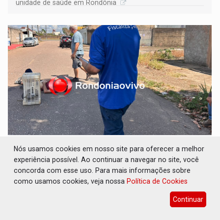
unidade de saúde em Rondônia
VÍDEO: Colisão entre motos deixa dois
Nós usamos cookies em nosso site para oferecer a melhor
feridos próximo ao Skate Parque
experiência possível. Ao continuar a navegar no site, você
concorda com esse uso. Para mais informações sobre
Polícia
06 de Agosto de 2026 às 11:00
como usamos cookies, veja nossa
Política de Cookies
Homem que avançou a preferencial ficou em estado mais
grave
Continuar