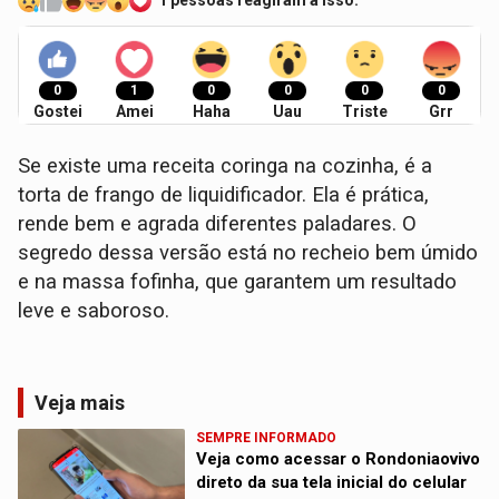
1 pessoas reagiram a isso.
0
1
0
0
0
0
Gostei
Amei
Haha
Uau
Triste
Grr
Se existe uma receita coringa na cozinha, é a
torta de frango de liquidificador. Ela é prática,
rende bem e agrada diferentes paladares. O
segredo dessa versão está no recheio bem úmido
e na massa fofinha, que garantem um resultado
leve e saboroso.
Veja mais
SEMPRE INFORMADO
Veja como acessar o Rondoniaovivo
direto da sua tela inicial do celular