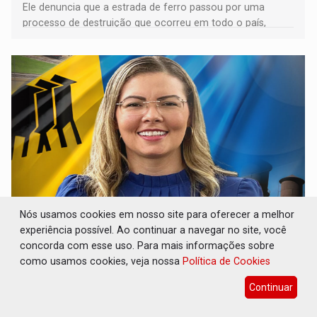
Ele denuncia que a estrada de ferro passou por uma
processo de destruição que ocorreu em todo o país,
devido o lobby das fabricantes de caminhões
Nós usamos cookies em nosso site para oferecer a melhor
ELEIÇÕES 2026: Patrimônio de candidata a
experiência possível. Ao continuar a navegar no site, você
deputada federal do PL salta R$ 1 mil para R$
concorda com esse uso. Para mais informações sobre
155 mil
como usamos cookies, veja nossa
Política de Cookies
Eleições 2026
07 de Agosto de 2026 às 11:45
Continuar
Vereadora Sofia Andrade declarou ocupação principal
como ‘dona de casa’ para o Tribunal Superior Eleitoral