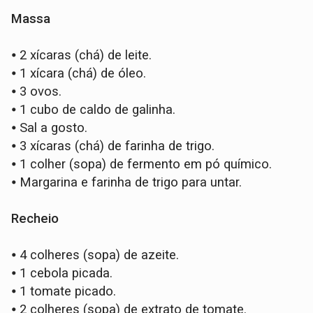
Massa
⦁
2 xícaras (chá) de leite.
⦁
1 xícara (chá) de óleo.
⦁
3 ovos.
⦁
1 cubo de caldo de galinha.
⦁
Sal a gosto.
⦁
3 xícaras (chá) de farinha de trigo.
⦁
1 colher (sopa) de fermento em pó químico.
⦁
Margarina e farinha de trigo para untar.
Recheio
⦁
4 colheres (sopa) de azeite.
⦁
1 cebola picada.
⦁
1 tomate picado.
⦁
2 colheres (sopa) de extrato de tomate.