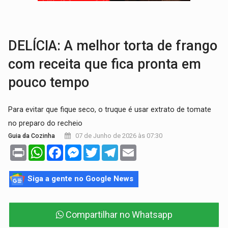
TRÁGICO:
Pai do 'Xandy Motocross' morre em acidente
VÍDEO:
Motorista de caminhonete morre preso às ferragens em colisão com
DELÍCIA: A melhor torta de frango
com receita que fica pronta em
pouco tempo
Para evitar que fique seco, o truque é usar extrato de tomate
no preparo do recheio
07 de Junho de 2026 às 07:30
Guia da Cozinha
Print
WhatsApp
Facebook
Messenger
Twitter
Telegram
Email
Siga a gente no Google News
Compartilhar no Whatsapp