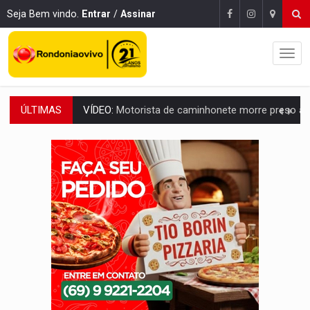
Seja Bem vindo.
Entrar
/
Assinar
ÚLTIMAS
LAZER:
Seis lugares gratuitos para aproveitar o fim de semana e
VÍDEO:
FTICCO e Força Tática prendem membro do CV com arma e drogas em
INCLUSÃO:
Prefeitura fortalece parceria com a APAE para ampliar ações v
DEFESA:
Exército testa inovações no combate a drones durante exerc
TEMAS SOCIOAMBIENTAIS:
Em Itapuã do Oeste, CINEMAZÔNIA leva cinema amazônico 
PREVISÃO:
Interior de Rondônia terá sábado (8) de calor intenso
INFRAESTRUTURA:
Após quase 30 anos de espera, asfalto chega ao bairr
A ILHA:
Coreografia de Rondônia estreia na programação do Festival de Dan