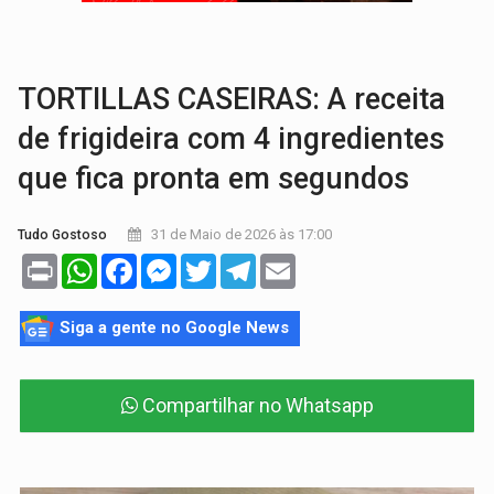
COLUNA SEMANAL:
Largada foi dada e candidatos ao Governo de RO partem 
SOB SUSPEITA:
Entrega de 286 máquinas em Rondônia coincide com investig
TORTILLAS CASEIRAS: A receita
de frigideira com 4 ingredientes
que fica pronta em segundos
31 de Maio de 2026 às 17:00
Tudo Gostoso
Print
WhatsApp
Facebook
Messenger
Twitter
Telegram
Email
Siga a gente no Google News
Compartilhar no Whatsapp