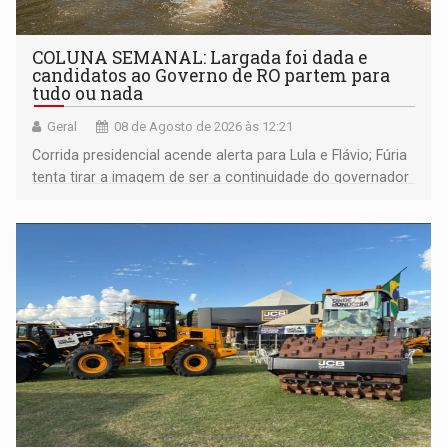
COLUNA SEMANAL: Largada foi dada e
candidatos ao Governo de RO partem para
tudo ou nada
Geral
08 de Agosto de 2026 às 12:21
Corrida presidencial acende alerta para Lula e Flávio; Fúria
tenta tirar a imagem de ser a continuidade do governador
Marcos Rocha; ex-prefeito Hildon Chaves parece ainda
não ter entrado no modo eleição; ABAV faz evento em
Porto Velho