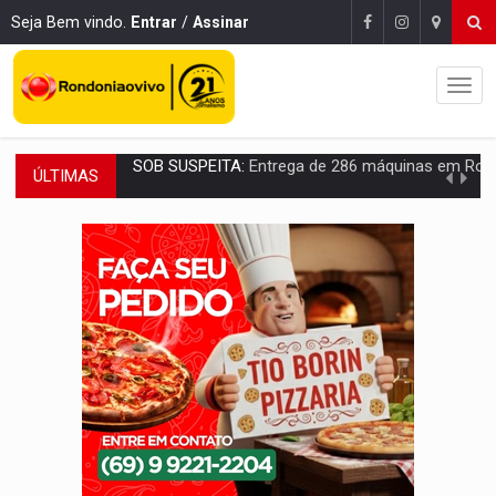
Seja Bem vindo.
Entrar
/
Assinar
ÚLTIMAS
ARTIGO:
Reter até 50% no distrato imobiliário é legal, mas não pode 
DO HOSPITAL AO CAMPO:
Veja as mais de 200 ações de Marcos Rogé
EXPANSÃO:
Grupo Nova Era amplia presença em PVH e transforma Aramix em
ROTA GLOBAL:
PCC amplia presença internacional e transforma Brasil em cor
CONEXÃO RONDONIAOVIVO:
Museólogo Antônio Ocampo conduz a história de uma
EXTENSÃO DE DANOS:
Ferroviários pedem ao Iphan recuperação de área atingid
VARIANDO O CARDÁPIO:
Veja essa receita de carne assada para o a
PREJUÍZO AOS ESTUDANTES:
Greve dos professores em PVH é considerada 