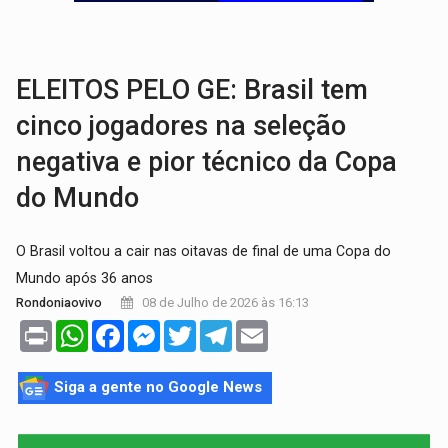
AMOR PERDIDO DÓI:
Luto amoroso não tem prazo, mas exige aten
TECNOLOGIA:
Empresas de Xangai aprimoram robôs de IA incorporada em 
ELEITOS PELO GE: Brasil tem
cinco jogadores na seleção
negativa e pior técnico da Copa
do Mundo
O Brasil voltou a cair nas oitavas de final de uma Copa do
Mundo após 36 anos
08 de Julho de 2026 às 16:13
Rondoniaovivo
Print
WhatsApp
Facebook
Messenger
Twitter
Telegram
Email
Siga a gente no Google News