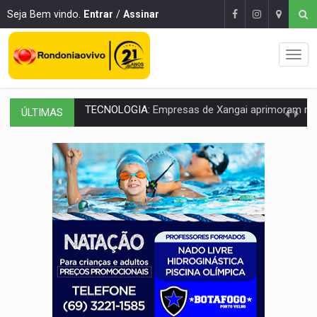
Seja Bem vindo.
Entrar
/
Assinar
ÚLTIMAS
PROTEGE A TERRA:
China descobre como explodir asteroide com bomba n
VÍDEO:
Motociclista morre após bater na traseira de camin
PARECE UM NUGGET:
Essa receita com frango virou o meu ja
EMPREENDEDORISMO:
7 negócios que podem começar com pouco dinheiro e vi
GIGANTE DA AMÉRICA:
Brasil reúne dimensão continental e posição estratégic
INDEPENDÊNCIA:
10 dicas importantes para quem quer mo
VARCENA:
Cientistas descobrem nova espécie de rã em florestas alagada
BARGANHA:
Vai comprar celular usado? Veja como consultar o a