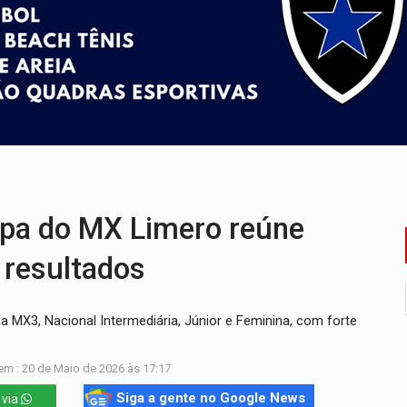
nos de emancipação com programação esportiva
sença de plástico ou petróleo em ovos
tacam casal de idosos na zona Leste
endem cerca de 1kg de ouro em Rondônia
scolhe Alfredo Gaspar como vice, alvo de denúncia por estupro
ante briga entre vizinhos
a do MX Limero reúne
 resultados
 MX3, Nacional Intermediária, Júnior e Feminina, com forte
em : 20 de Maio de 2026 às 17:17
Siga a gente no Google News
 via