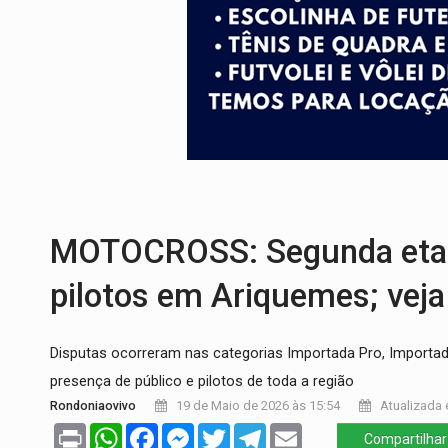
CELEBRAÇÃO:
Cerejeiras completa 43 a
SAÚDE:
Anvisa desmente boato sobre pre
VÍDEO:
Pitbulls fogem de residência e a
AÇÃO CONJUNTA:
Forças policiais apre
PF ESTÁ APURANDO:
Flávio Bolsonaro e
GRAVE:
Homem é esfaqueado no peito dur
MOTOCROSS: Segunda etap
pilotos em Ariquemes; veja
Disputas ocorreram nas categorias Importada Pro, Importada
presença de público e pilotos de toda a região
Rondoniaovivo
19 de Maio de 2026 às 15:54
Atualizada 
Print
WhatsApp
Facebook
Messenger
Twitter
Telegram
Email
Compartilhar