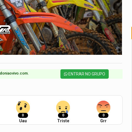
doniaovivo.com.​
ENTRAR NO GRUPO
0
0
0
Uau
Triste
Grr