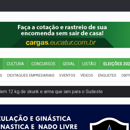
CULTURA
CONCURSOS
GERAL
LISTÃO
ELEIÇÕES 20
IS
DESTAQUES EMPRESARIAIS
EVENTOS
VÍDEOS
ENQUETES
OBIT
dem 12 kg de skunk e arma que iam para o Sudeste
resos com armas e drogas após crime de tortur@
as Somos Nós será apresentado na capital
tocicleta em frente de academia