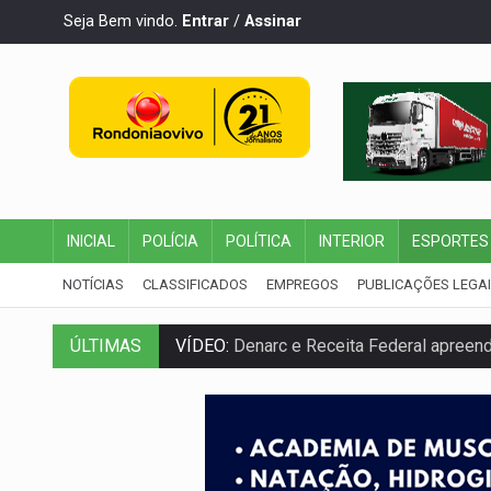
Seja Bem vindo.
Entrar
/
Assinar
INICIAL
POLÍCIA
POLÍTICA
INTERIOR
ESPORTES
NOTÍCIAS
CLASSIFICADOS
EMPREGOS
PUBLICAÇÕES LEGA
ÚLTIMAS
VÍDEO:
Denarc e Receita Federal apreen
OPERAÇÃO DA PC:
Membros do CV são p
ENTRADA GRATUITA:
Espetáculo As Mari
VÍDEO:
Três são presos após furto de mo