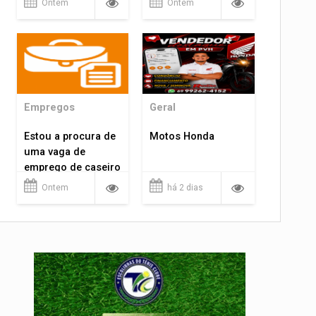
Ontem
Ontem
Empregos
Geral
Estou a procura de
Motos Honda
uma vaga de
emprego de caseiro
em porto velho
Ontem
há 2 dias
rondônia