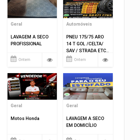
Geral
Automóveis
LAVAGEM A SECO
PNEU 175/75 ARO
PROFISSIONAL
14 T GOL /CELTA/
SAV / STRADA ETC..
R$ 219,99
Ontem
Ontem
MONTAGEM GRATIS
Geral
Geral
Motos Honda
LAVAGEM A SECO
EM DOMICÍLIO