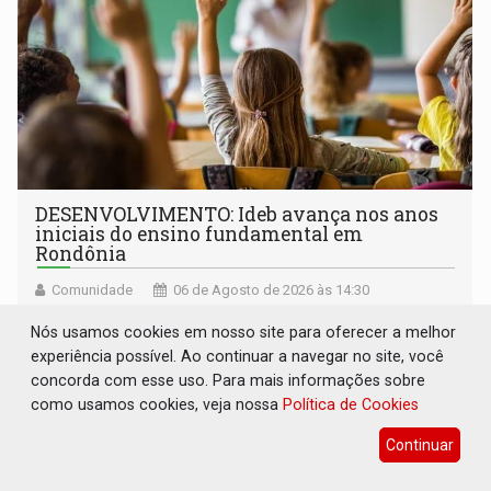
DESENVOLVIMENTO: Ideb avança nos anos
iniciais do ensino fundamental em
Rondônia
Comunidade
06 de Agosto de 2026 às 14:30
Indicadores de 2025 crescem nos anos iniciais do ensino
Nós usamos cookies em nosso site para oferecer a melhor
fundamental e se mantêm nos anos finais; e no ensino
experiência possível. Ao continuar a navegar no site, você
médio
concorda com esse uso. Para mais informações sobre
como usamos cookies, veja nossa
Política de Cookies
Continuar