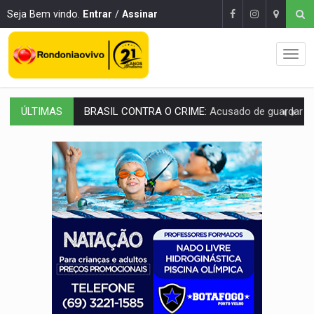
Seja Bem vindo.
Entrar
/
Assinar
ÚLTIMAS
TRAGÉDIA:
Sobe para cinco o número de mortos em colisão entre carreta e Fia
TRANSPORTE DE ARROZ:
MPF assegura cumprimento da legislação sobre transporte d
DEEPFAKE:
Sancionada lei contra violência sexual infantil na inte
COLEGIADO:
Brasil e Rússia discutem energia nuclear, defesa e ciênc
URGENTE:
Colisão entre caminhão e carro deixa quatro mortos e um em est
ENCONTRO:
Amazônia Negra ganha projeção nacional com participação de M
PREVISÃO:
Porto Velho tem chances de chuvas isoladas nesta se
SINDICATOS UNIDOS:
Assembleia Geral delibera greve da educação municip