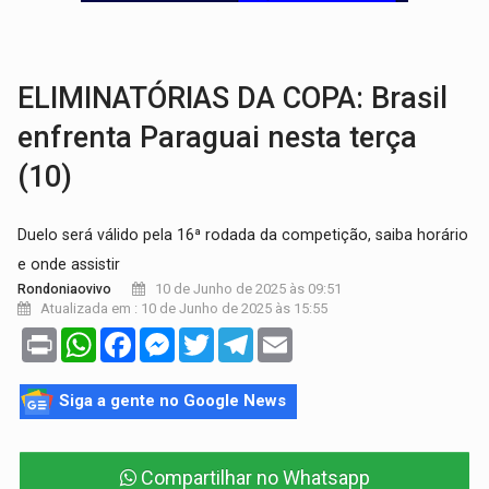
FAMÍLIA MORREU:
Identificadas as cinco vítimas de acidente na BR-364, entr
BRASIL CONTRA O CRIME:
Acusado de guardar armas de facção é preso com rev
ELIMINATÓRIAS DA COPA: Brasil
enfrenta Paraguai nesta terça
(10)
Duelo será válido pela 16ª rodada da competição, saiba horário
e onde assistir
10 de Junho de 2025 às 09:51
Rondoniaovivo
Atualizada em : 10 de Junho de 2025 às 15:55
Print
WhatsApp
Facebook
Messenger
Twitter
Telegram
Email
Siga a gente no Google News
Compartilhar no Whatsapp