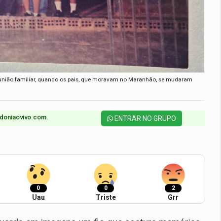
eunião familiar, quando os pais, que moravam no Maranhão, se mudaram
doniaovivo.com.​
ENTRAR NO GRUPO
0
0
2
Uau
Triste
Grr