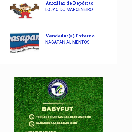
Auxiliar de Depósito
LOJAO DO MARCENEIRO
Vendedor(a) Externo
NASAPAN ALIMENTOS