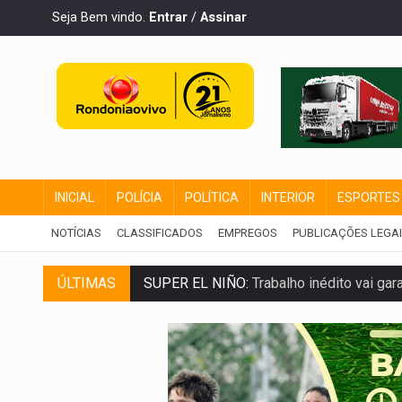
Seja Bem vindo.
Entrar
/
Assinar
INICIAL
POLÍCIA
POLÍTICA
INTERIOR
ESPORTES
NOTÍCIAS
CLASSIFICADOS
EMPREGOS
PUBLICAÇÕES LEGA
SUPER EL NIÑO:
Trabalho inédito vai ga
ÚLTIMAS
FAMÍLIA MORREU:
Identificadas as cinco
BRASIL CONTRA O CRIME:
Acusado de gu
TRAGÉDIA:
Sobe para cinco o número de 