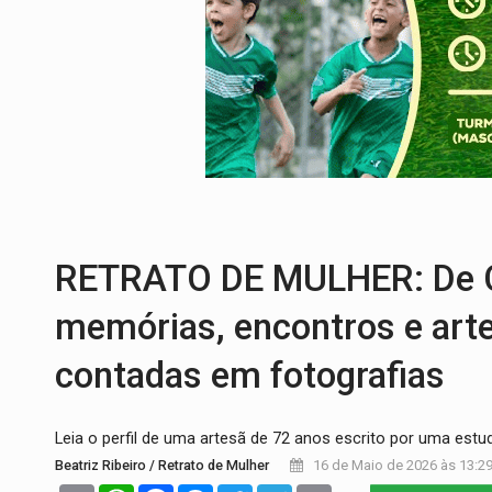
TRANSPORTE DE ARROZ:
MPF assegura c
DEEPFAKE:
Sancionada lei contra violência
COLEGIADO:
Brasil e Rússia discutem ene
URGENTE:
Colisão entre caminhão e carr
ENCONTRO:
Amazônia Negra ganha projeç
TRAFICANTE PRESO:
Operação Brasil Co
RETRATO DE MULHER: De Ca
memórias, encontros e arte
contadas em fotografias
Leia o perfil de uma artesã de 72 anos escrito por uma estu
Beatriz Ribeiro / Retrato de Mulher
16 de Maio de 2026 às 13:2