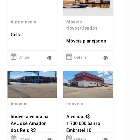
Automóveis
Móveis -
Novos/Usados
Celta
Móveis planejados
Ontem
Ontem
Imóveis
Imóveis
Imóvel a venda na
A venda R$
Av.José Amador
1.700.000 bairro
dos Reis R$
Embratel 10
1.400.000
apartamentos!
Ontem
Ontem