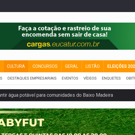
CULTURA
CONCURSOS
GERAL
LISTÃO
ELEIÇÕES 20
IS
DESTAQUES EMPRESARIAIS
EVENTOS
VÍDEOS
ENQUETES
OBIT
rantir água potável para comunidades do Baixo Madeira
 vítimas de acidente na BR-364, entre elas uma criança
ardar armas de facção é preso com revólveres e espingardas
mortos em colisão entre carreta e Fiat Uno na BR-364