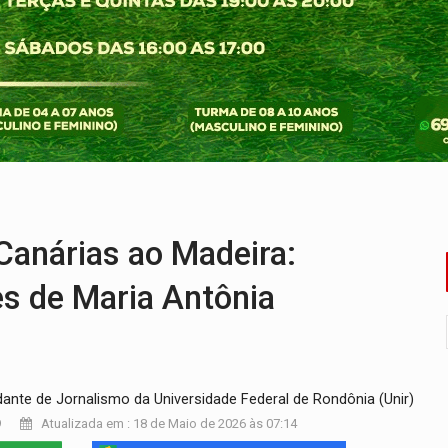
umprimento da legislação sobre transporte de cargas por em
 sexual infantil na internet e via IA
rgia nuclear, defesa e ciência em Brasília
o deixa quatro mortos e um em estado grave na BR
ão nacional com participação de Marcela Bonfim
ntra o Crime apreende quase meia tonelada de maconha
nárias ao Madeira:
s de Maria Antônia
dante de Jornalismo da Universidade Federal de Rondônia (Unir)
9
Atualizada em : 18 de Maio de 2026 às 07:14