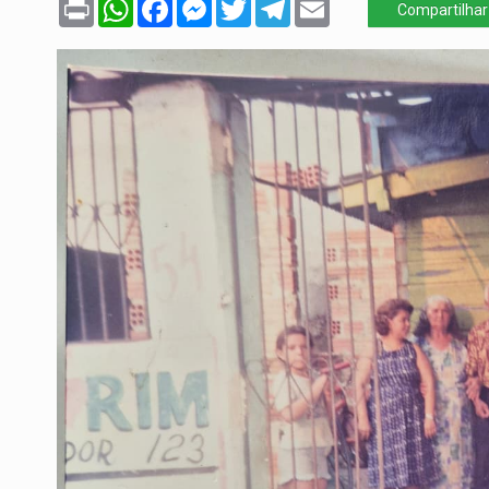
Print
WhatsApp
Facebook
Messenger
Twitter
Telegram
Email
Compartilhar