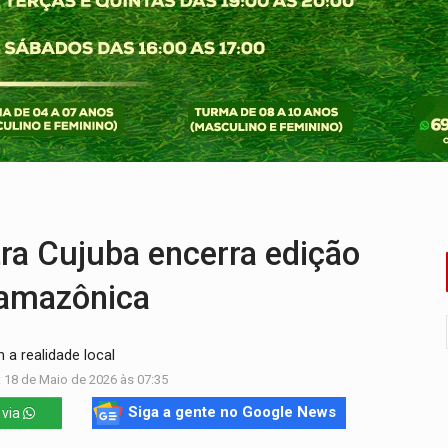
ão nacional com participação de Marcela Bonfim
huvas isoladas nesta sexta-feira (7)
delibera greve da educação municipal em Porto Velho
e oficina de Comunicação com oportunidade de integrar equipe
romove reflexão sobre trajetória da Lei Maria da Penha
mortos em colisão entre carreta e Fiat Uno na BR-364
 Cujuba encerra edição
 amazônica
 a realidade local
 18 de Maio de 2026 às 07:35
Siga a gente no Google News
 via