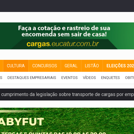
CULTURA
CONCURSOS
GERAL
LISTÃO
ELEIÇÕES 20
IS
DESTAQUES EMPRESARIAIS
EVENTOS
VÍDEOS
ENQUETES
OBIT
umprimento da legislação sobre transporte de cargas por em
 sexual infantil na internet e via IA
rgia nuclear, defesa e ciência em Brasília
o deixa quatro mortos e um em estado grave na BR