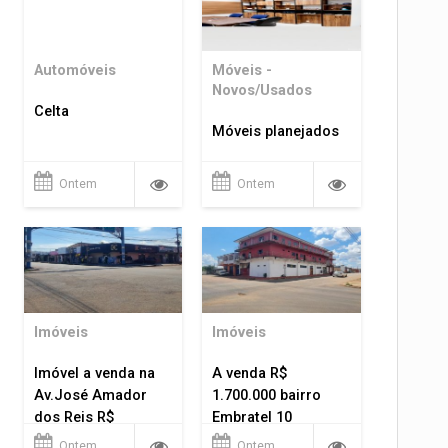
Automóveis
Móveis -
Novos/Usados
Celta
Móveis planejados
Ontem
Ontem
Imóveis
Imóveis
Imóvel a venda na
A venda R$
Av.José Amador
1.700.000 bairro
dos Reis R$
Embratel 10
1.400.000
apartamentos!
Ontem
Ontem