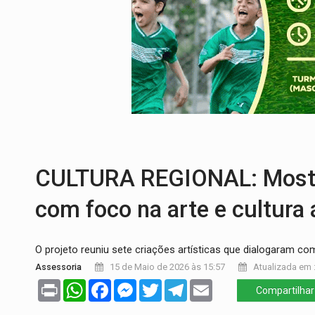
ENCONTRO:
Amazônia Negra ganha projeç
PREVISÃO:
Porto Velho tem chances de c
SINDICATOS UNIDOS:
Assembleia Geral 
PROCESSO SELETIVO:
Rondoniaovivo abr
AGOSTO LILÁS:
MPRO lança de portal e p
TRAGÉDIA:
Sobe para cinco o número de 
CULTURA REGIONAL: Mostra
com foco na arte e cultura
O projeto reuniu sete criações artísticas que dialogaram com
Assessoria
15 de Maio de 2026 às 15:57
Atualizada em :
Print
WhatsApp
Facebook
Messenger
Twitter
Telegram
Email
Compartilhar