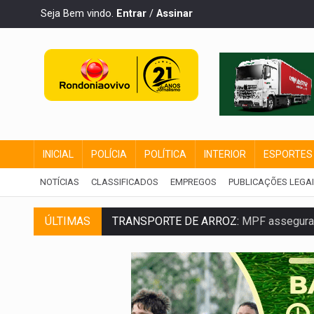
Seja Bem vindo.
Entrar
/
Assinar
INICIAL
POLÍCIA
POLÍTICA
INTERIOR
ESPORTES
NOTÍCIAS
CLASSIFICADOS
EMPREGOS
PUBLICAÇÕES LEGA
TRANSPORTE DE ARROZ:
MPF assegura c
ÚLTIMAS
DEEPFAKE:
Sancionada lei contra violência
COLEGIADO:
Brasil e Rússia discutem ene
URGENTE:
Colisão entre caminhão e carr