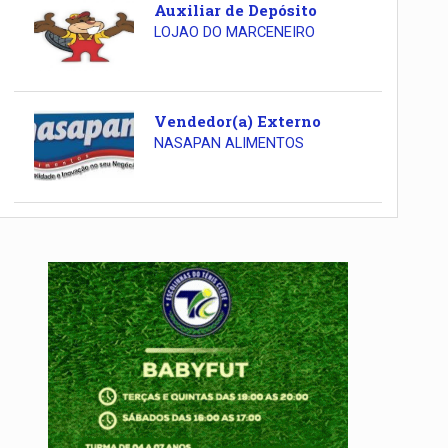
Auxiliar de Depósito
LOJAO DO MARCENEIRO
Vendedor(a) Externo
NASAPAN ALIMENTOS