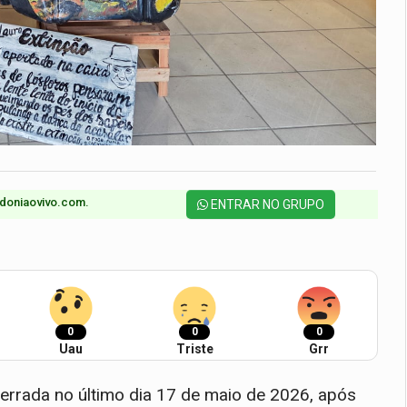
doniaovivo.com.​
ENTRAR NO GRUPO
0
0
0
Uau
Triste
Grr
cerrada no último dia 17 de maio de 2026, após