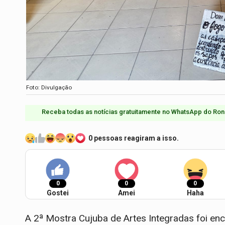
Foto: Divulgação
Receba todas as notícias gratuitamente no WhatsApp do Ron
0 pessoas reagiram a isso.
0
0
0
Gostei
Amei
Haha
A 2ª Mostra Cujuba de Artes Integradas foi en