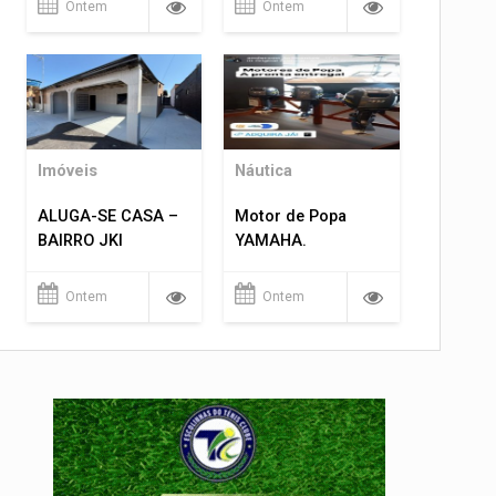
Ontem
Ontem
Imóveis
Náutica
ALUGA-SE CASA –
Motor de Popa
BAIRRO JKI
YAMAHA.
Ontem
Ontem