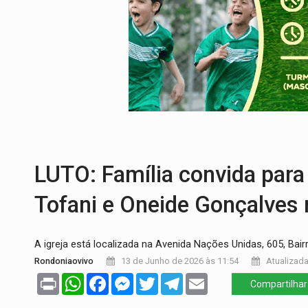
DEFESA:
Exército testa inovações no com
TEMAS SOCIOAMBIENTAIS:
Em Itapuã d
PREVISÃO:
Interior de Rondônia terá sáb
INFRAESTRUTURA:
Após quase 30 anos d
A ILHA:
Coreografia de Rondônia estreia 
TRÁGICO:
Pai do 'Xandy Motocross' mor
LUTO: Família convida para 
Tofani e Oneide Gonçalves
A igreja está localizada na Avenida Nações Unidas, 605, Ba
Rondoniaovivo
13 de Junho de 2026 às 11:54
Atualizada
Print
WhatsApp
Facebook
Messenger
Twitter
Telegram
Email
Compartilhar