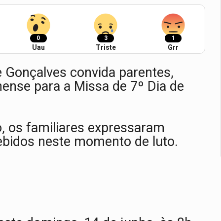
0
3
1
Uau
Triste
Grr
de Gonçalves convida parentes,
ense para a Missa de 7º Dia de
 os familiares expressaram
cebidos neste momento de luto.