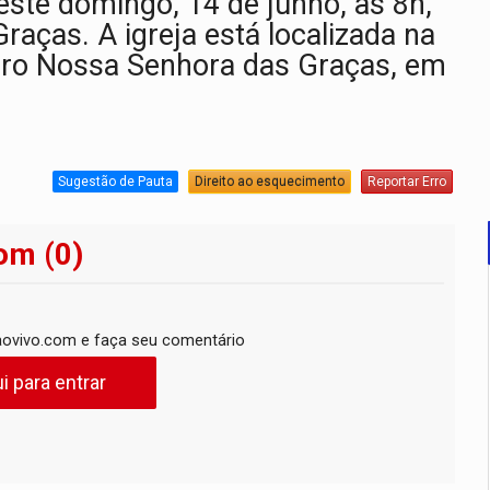
este domingo, 14 de junho, às 8h,
aças. A igreja está localizada na
rro Nossa Senhora das Graças, em
Sugestão de Pauta
Direito ao esquecimento
Reportar Erro
om (0)
ovivo.com e faça seu comentário
i para entrar