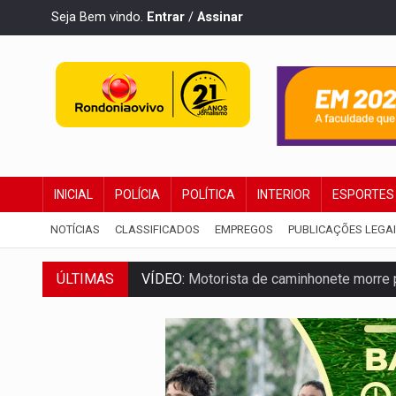
Seja Bem vindo.
Entrar
/
Assinar
INICIAL
POLÍCIA
POLÍTICA
INTERIOR
ESPORTES
NOTÍCIAS
CLASSIFICADOS
EMPREGOS
PUBLICAÇÕES LEGA
ÚLTIMAS
VÍDEO:
Motorista de caminhonete morre p
LAZER:
Seis lugares gratuitos para apro
VÍDEO:
FTICCO e Força Tática prendem 
INCLUSÃO:
Prefeitura fortalece parceri