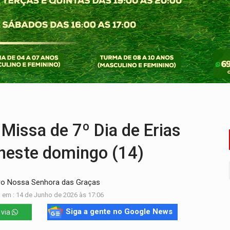
bate a drones durante exercício antiaéreo
o Oeste, CINEMAZÔNIA leva cinema amazônico a estudantes na
ado (8) de calor intenso e tempo firme
e espera, asfalto chega ao bairro Nova Esperança
na programação do Festival de Dança de Joinville
re em acidente na BR-364
Missa de 7º Dia de Erias
 neste domingo (14)
irro Nossa Senhora das Graças
 em : 14 de Junho de 2026 às 17:06
Siga a gente no Google News
 via