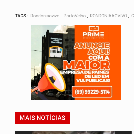
TAGS :
Rondoniaovivo
,
PortoVelho
,
RONDONIAAOVIVO
,
C
MAIS NOTÍCIAS