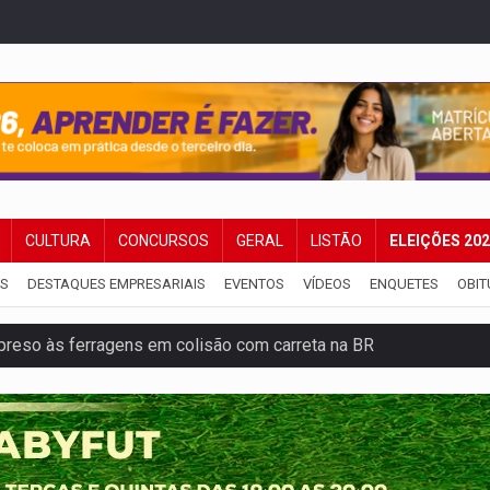
CULTURA
CONCURSOS
GERAL
LISTÃO
ELEIÇÕES 20
IS
DESTAQUES EMPRESARIAIS
EVENTOS
VÍDEOS
ENQUETES
OBIT
reso às ferragens em colisão com carreta na BR
veitar o fim de semana em Porto Velho
membro do CV com arma e drogas em boca de fumo
a com a APAE para ampliar ações voltadas a PCD's