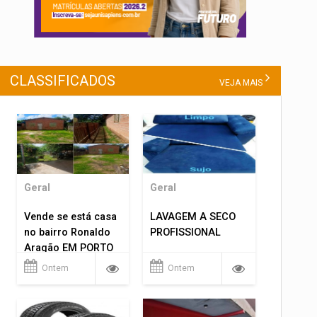
CLASSIFICADOS
VEJA MAIS
Geral
Geral
Vende se está casa
LAVAGEM A SECO
no bairro Ronaldo
PROFISSIONAL
Aragão EM PORTO
VELHO RO.
Ontem
Ontem