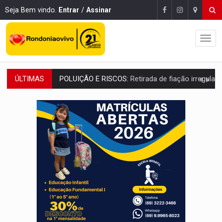
Seja Bem vindo.
Entrar
/
Assinar
ÚLTIMAS
VÍDEO:
Armado com machado, homem ameaça matar sobrinha grávida e com
TRIBUNAL DO CRIME:
Homem é espancado por facção criminosa 
VÍDEO:
Perseguição é registrada no shopping após colombiana furtar ce
LUDOPATIA:
Apostas online começam a afetar produtividade e rotina
REFLORESTAMENTO:
Plantar árvores não será mais suficiente para comprov
OVNIS NA LUA:
Cientistas alertam para possível base secreta no satélite n
ACABOU COM PEUGEOT:
Incêndio destrói carro que era rebocado para oficina no
VÍDEO:
Ladrão é filmado furtando moto na frente do bar 