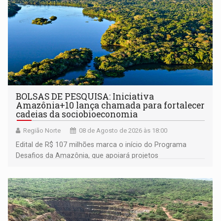
BOLSAS DE PESQUISA: Iniciativa
Amazônia+10 lança chamada para fortalecer
cadeias da sociobioeconomia
Região Norte
08 de Agosto de 2026 às 18:00
Edital de R$ 107 milhões marca o início do Programa
Desafios da Amazônia, que apoiará projetos
desenvolvidos por redes de pesquisa e inovação. A
submissão de pré-propostas poderá ser feita até 1º de
setembro