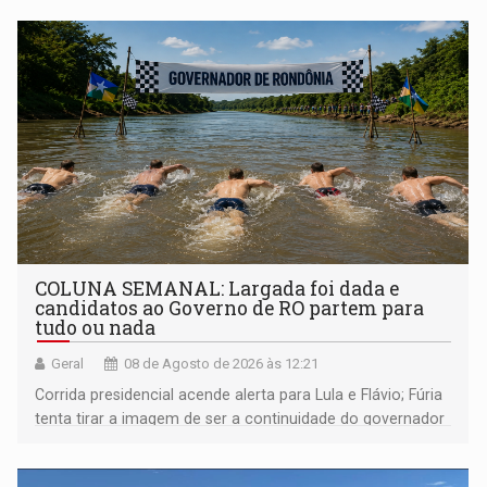
COLUNA SEMANAL: Largada foi dada e
candidatos ao Governo de RO partem para
tudo ou nada
Geral
08 de Agosto de 2026 às 12:21
Corrida presidencial acende alerta para Lula e Flávio; Fúria
tenta tirar a imagem de ser a continuidade do governador
Marcos Rocha; ex-prefeito Hildon Chaves parece ainda
não ter entrado no modo eleição; ABAV faz evento em