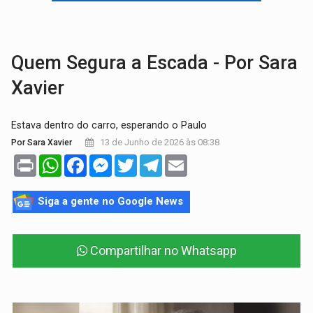
MAIS RIGOR:
Nova lei endurece punição por abuso sexual contra crian
POLUIÇÃO E RISCOS:
Retirada de fiação irregular avança no país e em PVH p
Quem Segura a Escada - Por Sara
Xavier
Estava dentro do carro, esperando o Paulo
13 de Junho de 2026 às 08:38
Por Sara Xavier
Print
WhatsApp
Facebook
Messenger
Twitter
Telegram
Email
Siga a gente no Google News
Compartilhar no Whatsapp