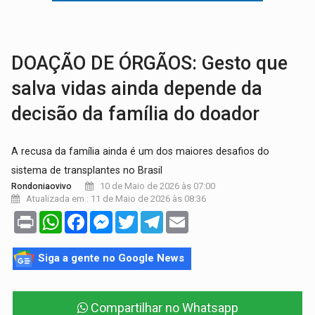
INFRAESTRUTURA:
Após quase 30 anos de espera, asfalto chega ao bairr
A ILHA:
Coreografia de Rondônia estreia na programação do Festival de Dan
DOAÇÃO DE ÓRGÃOS: Gesto que
salva vidas ainda depende da
decisão da família do doador
A recusa da família ainda é um dos maiores desafios do
sistema de transplantes no Brasil
10 de Maio de 2026 às 07:00
Rondoniaovivo
Atualizada em : 11 de Maio de 2026 às 08:36
Print
WhatsApp
Facebook
Messenger
Twitter
Telegram
Email
Siga a gente no Google News
Compartilhar no Whatsapp