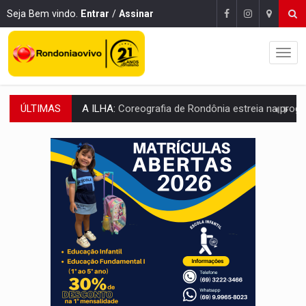
Seja Bem vindo.
Entrar
/
Assinar
ÚLTIMAS
ELEIÇÕES 2026:
Sgt. Mouza esclarece 'erro de digitação' em declaração de patrim
JUDICIÁRIO:
Sinjur parabeniza servidores pelo adicional de incentivo com ef
Publicação Legal:
AVISO DE LICITAÇÃO: Pregão Eletrônico Nº 12/2026
BR-364:
Polícia apreende mais de uma tonelada de drogas em fundo fal
EMOCIONE:
PRESENTES: Confira os sorteados na promoção de 
VOVÔ LADRÃO:
Idoso é filmado furtando bicicleta na frente
JUSTIÇA:
Comarca de Nova Mamoré terá seu primeiro jú
ADAILTON FÚRIA:
Assessoria denuncia suposto ataque com perfis falso