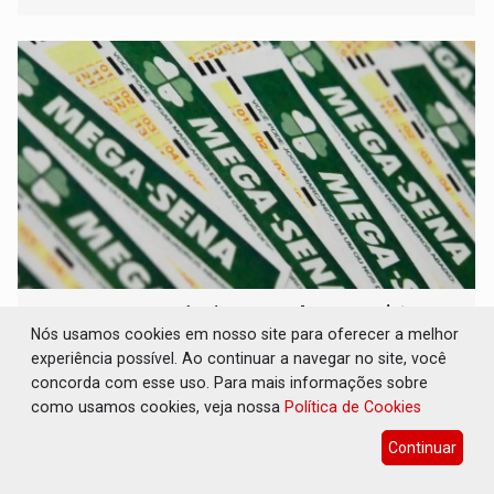
MEGA SENA: Prêmio acumula para R$ 165
milhões
Nós usamos cookies em nosso site para oferecer a melhor
experiência possível. Ao continuar a navegar no site, você
Geral
07 de Agosto de 2026 às 09:37
concorda com esse uso. Para mais informações sobre
Dezenas sorteadas foram: 16 - 21 - 24 - 31 - 43 - 54
como usamos cookies, veja nossa
Política de Cookies
Continuar