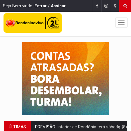
Seja Bem vindo.
Entrar
/
Assinar
PREVISÃO:
Interior de Rondônia terá sábado (8) de calor intenso
ÚLTIMAS