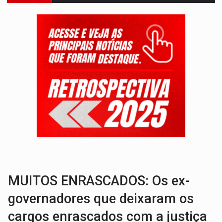
INFRAESTRUTURA:
Após quase 30 anos de espera, asfalto chega ao bairr
A ILHA:
Coreografia de Rondônia estreia na programação do Festival de Dan
ELEIÇÕES 2026:
Sgt. Mouza esclarece 'erro de digitação' em declaração de patrim
JUDICIÁRIO:
Sinjur parabeniza servidores pelo adicional de incentivo com ef
LAZER:
Seis lugares gratuitos para aproveitar o fim de semana e
VÍDEO:
FTICCO e Força Tática prendem membro do CV com arma e drogas em
INCLUSÃO:
Prefeitura fortalece parceria com a APAE para ampliar ações v
DEFESA:
Exército testa inovações no combate a drones durante exerc
TEMAS SOCIOAMBIENTAIS:
Em Itapuã do Oeste, CINEMAZÔNIA leva cinema amazônico 
MUITOS ENRASCADOS: Os ex-
governadores que deixaram os
cargos enrascados com a justiça