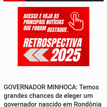
SAÚDE:
Anvisa desmente boato sobre presença de plástico ou petr
VÍDEO:
Pitbulls fogem de residência e atacam casal de idosos 
AÇÃO CONJUNTA:
Forças policiais apreendem cerca de 1kg de our
PF ESTÁ APURANDO:
Flávio Bolsonaro escolhe Alfredo Gaspar como vice, alvo de d
GRAVE:
Homem é esfaqueado no peito durante briga ent
VÍDEO:
Denarc e Receita Federal apreendem 12 kg de skunk e arma que iam
OPERAÇÃO DA PC:
Membros do CV são presos com armas e drogas após c
ENTRADA GRATUITA:
Espetáculo As Marias Somos Nós será apresen
VÍDEO:
Três são presos após furto de motocicleta em frente
GOVERNADOR MINHOCA: Temos
grandes chances de eleger um
governador nascido em Rondônia