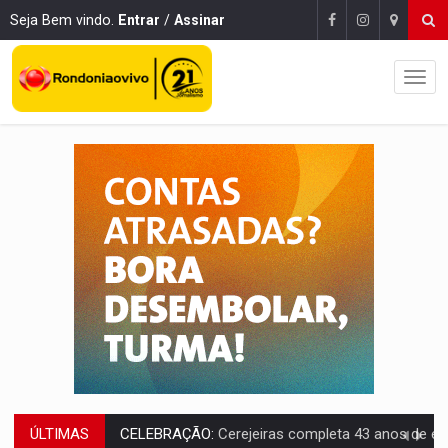
Seja Bem vindo.
Entrar
/
Assinar
ÚLTIMAS
CELEBRAÇÃO:
Cerejeiras completa 43 anos de emancipação com progra