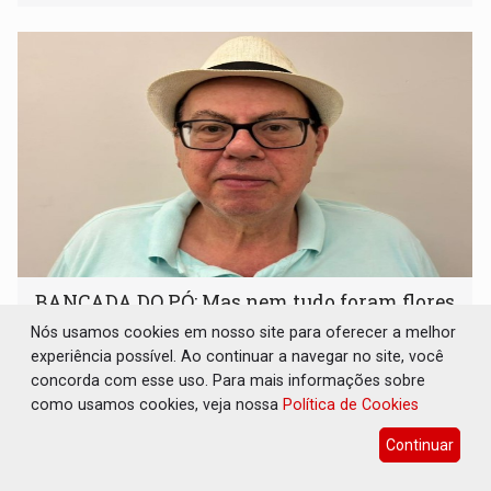
BANCADA DO PÓ: Mas nem tudo foram flores
com a bancada federal de Rondônia em sua
Nós usamos cookies em nosso site para oferecer a melhor
trajetória
experiência possível. Ao continuar a navegar no site, você
17 de Julho de 2026 às 10:04
concorda com esse uso. Para mais informações sobre
como usamos cookies, veja nossa
Política de Cookies
Continuar