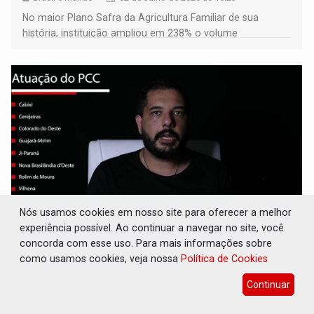
No maior Plano Safra da Agricultura Familiar de sua
história, instituição ampliou em 238% o volume
contratado entre 2023 e 2026, com 152,9 mil contratos e
84,2 mil famílias atendidas
Nós usamos cookies em nosso site para oferecer a melhor
experiência possível. Ao continuar a navegar no site, você
TERRITÓRIO DE FACÇÃO: PCC domina o Cone
concorda com esse uso. Para mais informações sobre
Sul de Rondônia e amplia crimes além do
como usamos cookies, veja nossa
Política de Cookies
tráfico de drogas
Continuar
Brasil e Mundo
01 de Julho de 2026 às 08:36
Municípios como Vilhena, Cerejeiras, Colorado do Oeste e