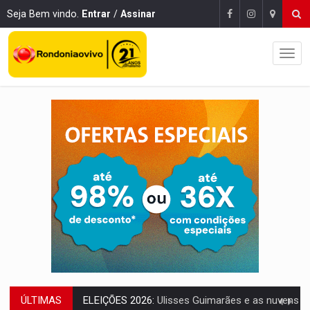
Seja Bem vindo.
Entrar
/
Assinar
ÚLTIMAS
ELEIÇÕES 2026:
Ulisses Guimarães e as nuvens no céu de Rondônia – Por 