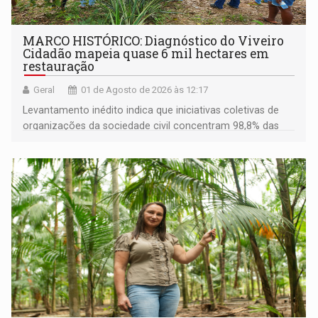
MARCO HISTÓRICO: Diagnóstico do Viveiro
Cidadão mapeia quase 6 mil hectares em
restauração
Geral
01 de Agosto de 2026 às 12:17
Levantamento inédito indica que iniciativas coletivas de
organizações da sociedade civil concentram 98,8% das
áreas em recuperação no estado; Ação Ecológica
Guaporé (Ecoporé) responde por 33% desse total