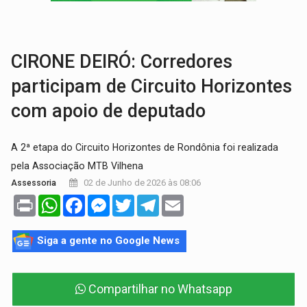
AMOR PERDIDO DÓI:
Luto amoroso não tem prazo, mas exige aten
TECNOLOGIA:
Empresas de Xangai aprimoram robôs de IA incorporada em 
CIRONE DEIRÓ: Corredores
participam de Circuito Horizontes
com apoio de deputado
A 2ª etapa do Circuito Horizontes de Rondônia foi realizada
pela Associação MTB Vilhena
02 de Junho de 2026 às 08:06
Assessoria
Print
WhatsApp
Facebook
Messenger
Twitter
Telegram
Email
Siga a gente no Google News
Compartilhar no Whatsapp