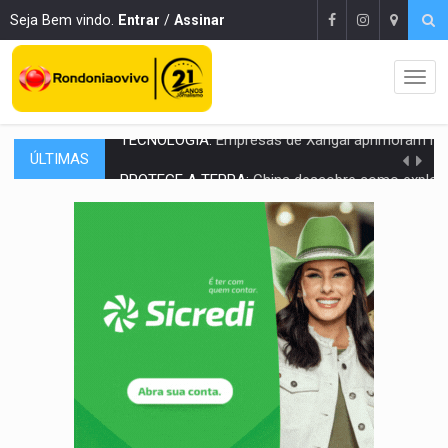
Seja Bem vindo.
Entrar
/
Assinar
ÚLTIMAS
PROTEGE A TERRA:
China descobre como explodir asteroide com bomba n
VÍDEO:
Motociclista morre após bater na traseira de camin
PARECE UM NUGGET:
Essa receita com frango virou o meu ja
EMPREENDEDORISMO:
7 negócios que podem começar com pouco dinheiro e vi
GIGANTE DA AMÉRICA:
Brasil reúne dimensão continental e posição estratégic
INDEPENDÊNCIA:
10 dicas importantes para quem quer mo
VARCENA:
Cientistas descobrem nova espécie de rã em florestas alagada
BARGANHA:
Vai comprar celular usado? Veja como consultar o a