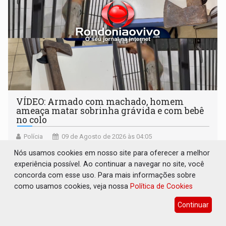
VÍDEO: Armado com machado, homem
ameaça matar sobrinha grávida e com bebê
no colo
Polícia
09 de Agosto de 2026 às 04:05
Crime foi registrado na zona Sul de Porto Velho
Nós usamos cookies em nosso site para oferecer a melhor
experiência possível. Ao continuar a navegar no site, você
concorda com esse uso. Para mais informações sobre
como usamos cookies, veja nossa
Política de Cookies
Continuar