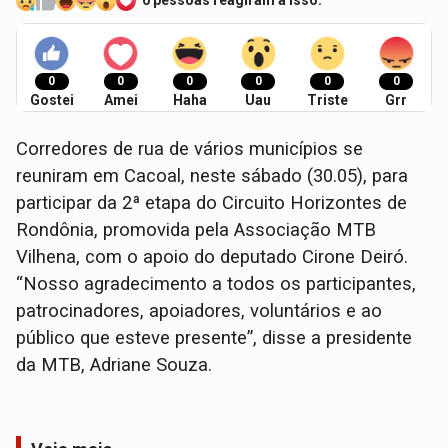
0 pessoas reagiram a isso.
0
0
0
0
0
0
Gostei
Amei
Haha
Uau
Triste
Grr
Corredores de rua de vários municípios se
reuniram em Cacoal, neste sábado (30.05), para
participar da 2ª etapa do Circuito Horizontes de
Rondônia, promovida pela Associação MTB
Vilhena, com o apoio do deputado Cirone Deiró.
“Nosso agradecimento a todos os participantes,
patrocinadores, apoiadores, voluntários e ao
público que esteve presente”, disse a presidente
da MTB, Adriane Souza.