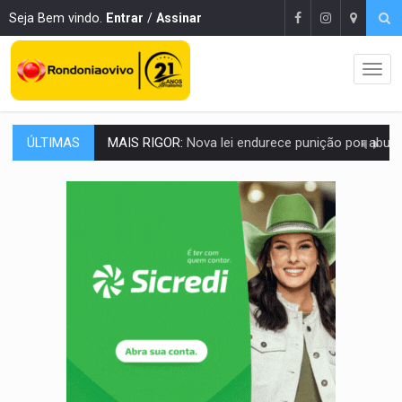
Seja Bem vindo.
Entrar
/
Assinar
ÚLTIMAS
POLUIÇÃO E RISCOS:
Retirada de fiação irregular avança no país e em PVH p
VÍDEO:
Armado com machado, homem ameaça matar sobrinha grávida e com
TRIBUNAL DO CRIME:
Homem é espancado por facção criminosa 
VÍDEO:
Perseguição é registrada no shopping após colombiana furtar ce
LUDOPATIA:
Apostas online começam a afetar produtividade e rotina
REFLORESTAMENTO:
Plantar árvores não será mais suficiente para comprov
OVNIS NA LUA:
Cientistas alertam para possível base secreta no satélite n
ACABOU COM PEUGEOT:
Incêndio destrói carro que era rebocado para oficina no