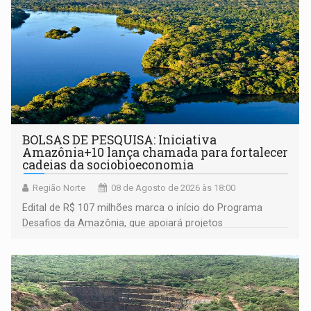
BOLSAS DE PESQUISA: Iniciativa
Amazônia+10 lança chamada para fortalecer
cadeias da sociobioeconomia
Região Norte
08 de Agosto de 2026 às 18:00
Edital de R$ 107 milhões marca o início do Programa
Desafios da Amazônia, que apoiará projetos
desenvolvidos por redes de pesquisa e inovação. A
submissão de pré-propostas poderá ser feita até 1º de
setembro