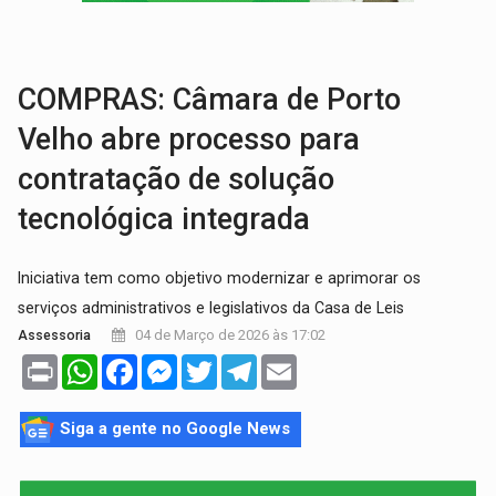
:
Anvisa libera venda de medicamentos pela Shopee, mas mantém 
MAIS RIGOR:
Nova lei endurece punição por abuso sexual contra crian
COMPRAS: Câmara de Porto
Velho abre processo para
contratação de solução
tecnológica integrada
Iniciativa tem como objetivo modernizar e aprimorar os
serviços administrativos e legislativos da Casa de Leis
04 de Março de 2026 às 17:02
Assessoria
Print
WhatsApp
Facebook
Messenger
Twitter
Telegram
Email
Siga a gente no Google News