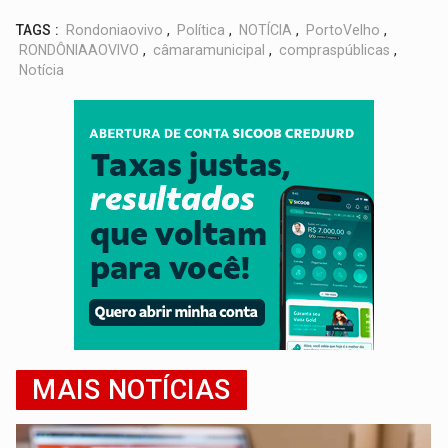
TAGS :
Rondoniaovivo
,
Política
,
NOTÍCIA
,
PortoVelho
,
RONDÔNIAAOVIVO
,
câmaramunicipal
,
compraspúblicas
,
Notícia
MAIS NOTÍCIAS