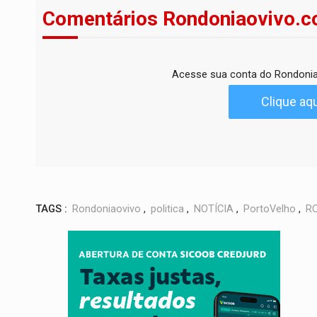
Comentários Rondoniaovivo.c
Acesse sua conta do Rondonia
Clique aqu
TAGS :
Rondoniaovivo
,
politica
,
NOTÍCIA
,
PortoVelho
,
R