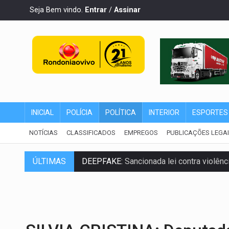
Seja Bem vindo.
Entrar
/
Assinar
INICIAL
POLÍCIA
POLÍTICA
INTERIOR
ESPORTES
NOTÍCIAS
CLASSIFICADOS
EMPREGOS
PUBLICAÇÕES LEGA
ÚLTIMAS
DEEPFAKE:
Sancionada lei contra violência
COLEGIADO:
Brasil e Rússia discutem ene
URGENTE:
Colisão entre caminhão e carr
ENCONTRO:
Amazônia Negra ganha projeç