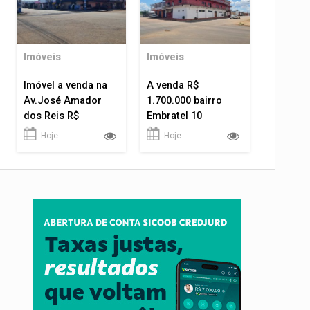
Imóveis
Imóveis
Imóvel a venda na
A venda R$
Av.José Amador
1.700.000 bairro
dos Reis R$
Embratel 10
1.400.000
apartamentos!
Hoje
Hoje