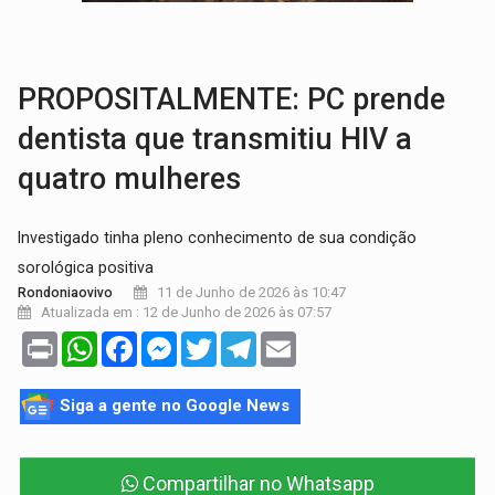
TRÁGICO:
Pai do 'Xandy Motocross' morre em acidente
VÍDEO:
Motorista de caminhonete morre preso às ferragens em colisão com
PROPOSITALMENTE: ​PC prende
dentista que transmitiu HIV a
quatro mulheres
Investigado tinha pleno conhecimento de sua condição
sorológica positiva
11 de Junho de 2026 às 10:47
Rondoniaovivo
Atualizada em : 12 de Junho de 2026 às 07:57
Print
WhatsApp
Facebook
Messenger
Twitter
Telegram
Email
Siga a gente no Google News
Compartilhar no Whatsapp