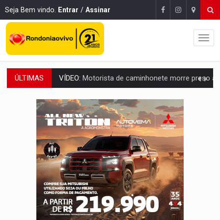
Seja Bem vindo.
Entrar
/
Assinar
ÚLTIMAS
LAZER:
Seis lugares gratuitos para aproveitar o fim de semana e
VÍDEO:
FTICCO e Força Tática prendem membro do CV com arma e drogas em
INCLUSÃO:
Prefeitura fortalece parceria com a APAE para ampliar ações v
DEFESA:
Exército testa inovações no combate a drones durante exerc
TEMAS SOCIOAMBIENTAIS:
Em Itapuã do Oeste, CINEMAZÔNIA leva cinema amazônico 
PREVISÃO:
Interior de Rondônia terá sábado (8) de calor intenso
INFRAESTRUTURA:
Após quase 30 anos de espera, asfalto chega ao bairr
A ILHA:
Coreografia de Rondônia estreia na programação do Festival de Dan