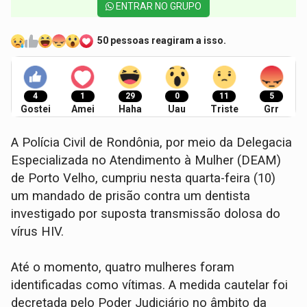
ENTRAR NO GRUPO
50 pessoas reagiram a isso.
4
1
29
0
11
5
Gostei
Amei
Haha
Uau
Triste
Grr
​A Polícia Civil de Rondônia, por meio da Delegacia
Especializada no Atendimento à Mulher (DEAM)
de Porto Velho, cumpriu nesta quarta-feira (10)
um mandado de prisão contra um dentista
investigado por suposta transmissão dolosa do
vírus HIV.
​Até o momento, quatro mulheres foram
identificadas como vítimas. A medida cautelar foi
decretada pelo Poder Judiciário no âmbito da