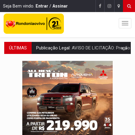
Seja Bem vindo.
Entrar
/
Assinar
ÚLTIMAS
BR-364:
Polícia apreende mais de uma tonelada de drogas em fundo fal
EMOCIONE:
PRESENTES: Confira os sorteados na promoção de 
VOVÔ LADRÃO:
Idoso é filmado furtando bicicleta na frente
JUSTIÇA:
Comarca de Nova Mamoré terá seu primeiro jú
ADAILTON FÚRIA:
Assessoria denuncia suposto ataque com perfis falso
VÍDEO:
Motoboy de delivery sofre fratura após mulher avançar 
ELEIÇÕES 2026:
Ulisses Guimarães e as nuvens no céu de Rondônia – Por 
DECISÃO REVISADA:
Nunes Marques reduz pena de Acir Gurgacz e declara pun