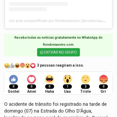
Um post compartilhado por Rondoniaovivo (@rondoniaovivo)
Receba todas as notícias gratuitamente no WhatsApp do
Rondoniaovivo.com.​
ENTRAR NO GRUPO
3 pessoas reagiram a isso.
0
0
0
1
2
0
Gostei
Amei
Haha
Uau
Triste
Grr
​O acidente de trânsito foi registrado na tarde de
domingo (07) na Estrada do Olho D'Água,