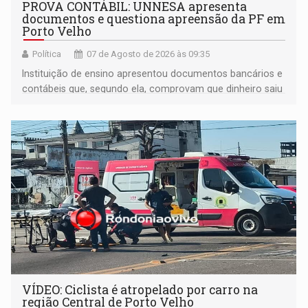
PROVA CONTÁBIL: UNNESA apresenta
documentos e questiona apreensão da PF em
Porto Velho
Política
07 de Agosto de 2026 às 09:35
Instituição de ensino apresentou documentos bancários e
contábeis que, segundo ela, comprovam que dinheiro saiu
de sua própria conta, foi sacado pelo diretor financeiro e
apreendido quando já estava dentro da sede da entidade
— em pleno ano eleitoral em Rondônia
VÍDEO: Ciclista é atropelado por carro na
região Central de Porto Velho