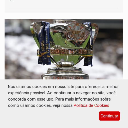
Nós usamos cookies em nosso site para oferecer a melhor
FUTEBOL: Confira classificados e detalhes do
experiência possível. Ao continuar a navegar no site, você
sorteio da Copa do Brasil 2026
concorda com esse uso. Para mais informações sobre
Esporte
07 de Agosto de 2026 às 09:24
como usamos cookies, veja nossa
Política de Cookies
Competição mata-mata entra nas fases finais, com oito
Continuar
times ainda vivos pelo sonho de erguer a taça nacional ao
fim da temporada