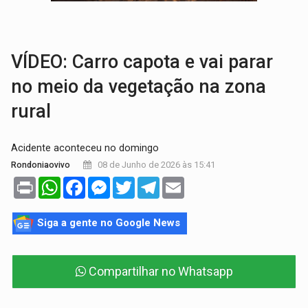
JUDICIÁRIO:
Sinjur parabeniza servidores pelo adicional de incentivo com ef
Publicação Legal:
AVISO DE LICITAÇÃO: Pregão Eletrônico Nº 12/2026
VÍDEO: Carro capota e vai parar
no meio da vegetação na zona
rural
Acidente aconteceu no domingo
08 de Junho de 2026 às 15:41
Rondoniaovivo
Print
WhatsApp
Facebook
Messenger
Twitter
Telegram
Email
Siga a gente no Google News
Compartilhar no Whatsapp