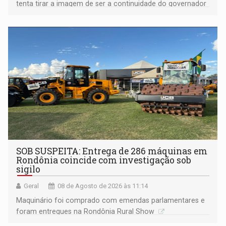
tenta tirar a imagem de ser a continuidade do governador
Marcos Rocha; ex-prefeito Hildon Chaves parece ainda
não ter entrado no modo eleição; ABAV faz evento em
Porto Velho
SOB SUSPEITA: Entrega de 286 máquinas em
Rondônia coincide com investigação sob
sigilo
Geral
08 de Agosto de 2026 às 11:14
Maquinário foi comprado com emendas parlamentares e
foram entregues na Rondônia Rural Show