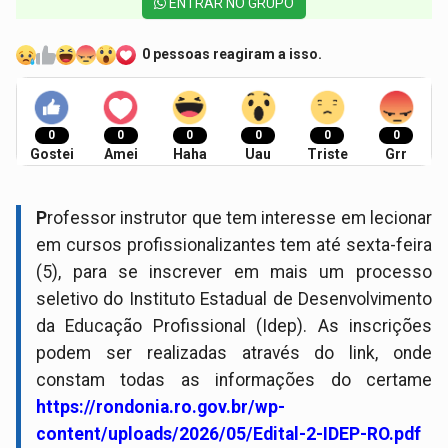
ENTRAR NO GRUPO
0 pessoas reagiram a isso.
0
0
0
0
0
0
Gostei
Amei
Haha
Uau
Triste
Grr
P
rofessor instrutor que tem interesse em lecionar
em cursos profissionalizantes tem até sexta-feira
(5), para se inscrever em mais um processo
seletivo do Instituto Estadual de Desenvolvimento
da Educação Profissional (Idep). As inscrições
podem ser realizadas através do link, onde
constam todas as informações do certame
https://rondonia.ro.gov.br/wp-
content/uploads/2026/05/Edital-2-IDEP-RO.pdf