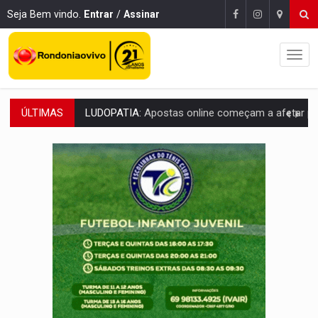
Seja Bem vindo.
Entrar
/
Assinar
ÚLTIMAS
REFLORESTAMENTO:
Plantar árvores não será mais suficiente para comprov
OVNIS NA LUA:
Cientistas alertam para possível base secreta no satélite n
ACABOU COM PEUGEOT:
Incêndio destrói carro que era rebocado para oficina no
VÍDEO:
Ladrão é filmado furtando moto na frente do bar 
BOLSAS DE PESQUISA:
Iniciativa Amazônia+10 lança chamada para fortalecer cadeia
MATERIAL:
Brasil tem grandes reservas de urânio, mas produz pouco e impo
VÍDEO:
Serpente capturada na fábrica da Coca-Cola é devolvid
HOMENAGEM:
Cientistas cassados pelo AI-5 se tornam pesquisadores emér