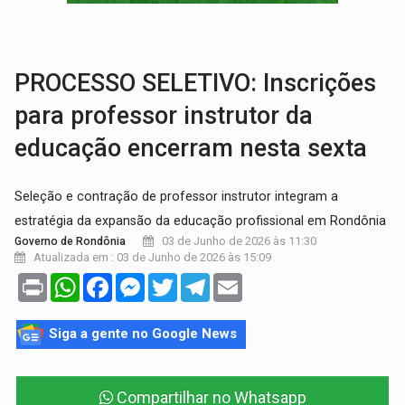
VÍDEO:
Perseguição é registrada no shopping após colombiana furtar ce
LUDOPATIA:
Apostas online começam a afetar produtividade e rotina
PROCESSO SELETIVO: Inscrições
para professor instrutor da
educação encerram nesta sexta
Seleção e contração de professor instrutor integram a
estratégia da expansão da educação profissional em Rondônia
03 de Junho de 2026 às 11:30
Governo de Rondônia
Atualizada em : 03 de Junho de 2026 às 15:09
Print
WhatsApp
Facebook
Messenger
Twitter
Telegram
Email
Siga a gente no Google News
Compartilhar no Whatsapp