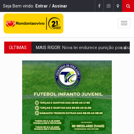
Seja Bem vindo.
Entrar
/
Assinar
ÚLTIMAS
POLUIÇÃO E RISCOS:
Retirada de fiação irregular avança no país e em PVH p
VÍDEO:
Armado com machado, homem ameaça matar sobrinha grávida e com
TRIBUNAL DO CRIME:
Homem é espancado por facção criminosa 
VÍDEO:
Perseguição é registrada no shopping após colombiana furtar ce
LUDOPATIA:
Apostas online começam a afetar produtividade e rotina
REFLORESTAMENTO:
Plantar árvores não será mais suficiente para comprov
OVNIS NA LUA:
Cientistas alertam para possível base secreta no satélite n
ACABOU COM PEUGEOT:
Incêndio destrói carro que era rebocado para oficina no