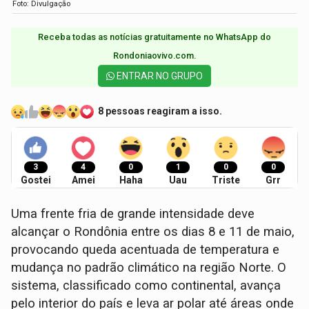
Foto: Divulgação
Receba todas as notícias gratuitamente no WhatsApp do
Rondoniaovivo.com.​
ENTRAR NO GRUPO
8 pessoas reagiram a isso.
3
4
0
1
0
0
Gostei
Amei
Haha
Uau
Triste
Grr
Uma frente fria de grande intensidade deve
alcançar o Rondônia entre os dias 8 e 11 de maio,
provocando queda acentuada de temperatura e
mudança no padrão climático na região Norte. O
sistema, classificado como continental, avança
pelo interior do país e leva ar polar até áreas onde