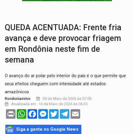
:
Anvisa libera venda de medicamentos pela Shopee, mas mantém 
MAIS RIGOR:
Nova lei endurece punição por abuso sexual contra crian
QUEDA ACENTUADA: Frente fria
avança e deve provocar friagem
em Rondônia neste fim de
semana
O avanço do ar polar pelo interior do país é o que permite que
seus efeitos cheguem com intensidade até estados
amazônicos
09 de Maio de 2026 às 07:00
Rondoniaovivo
Atualizada em : 10 de Maio de 2026 às 06:23
Print
WhatsApp
Facebook
Messenger
Twitter
Telegram
Email
Siga a gente no Google News