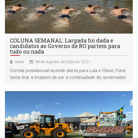
COLUNA SEMANAL: Largada foi dada e
candidatos ao Governo de RO partem para
tudo ou nada
Geral
08 de Agosto de 2026 às 12:21
Corrida presidencial acende alerta para Lula e Flávio; Fúria
tenta tirar a imagem de ser a continuidade do governador
Marcos Rocha; ex-prefeito Hildon Chaves parece ainda
não ter entrado no modo eleição; ABAV faz evento em
Porto Velho