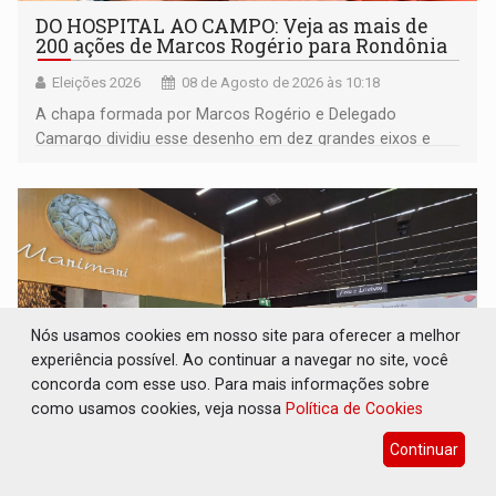
DO HOSPITAL AO CAMPO: Veja as mais de
200 ações de Marcos Rogério para Rondônia
Eleições 2026
08 de Agosto de 2026 às 10:18
A chapa formada por Marcos Rogério e Delegado
Camargo dividiu esse desenho em dez grandes eixos e
228 projetos ou ações
Nós usamos cookies em nosso site para oferecer a melhor
experiência possível. Ao continuar a navegar no site, você
concorda com esse uso. Para mais informações sobre
como usamos cookies, veja nossa
Política de Cookies
Continuar
EXPANSÃO: Grupo Nova Era amplia
presença em PVH e transforma Aramix em