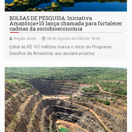
BOLSAS DE PESQUISA: Iniciativa
Amazônia+10 lança chamada para fortalecer
cadeias da sociobioeconomia
Região Norte
08 de Agosto de 2026 às 18:00
Edital de R$ 107 milhões marca o início do Programa
Desafios da Amazônia, que apoiará projetos
desenvolvidos por redes de pesquisa e inovação. A
submissão de pré-propostas poderá ser feita até 1º de
setembro