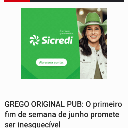
DEEPFAKE:
Sancionada lei contra violência sexual infantil na inte
COLEGIADO:
Brasil e Rússia discutem energia nuclear, defesa e ciênc
URGENTE:
Colisão entre caminhão e carro deixa quatro mortos e um em est
ENCONTRO:
Amazônia Negra ganha projeção nacional com participação de M
PREVISÃO:
Porto Velho tem chances de chuvas isoladas nesta se
SINDICATOS UNIDOS:
Assembleia Geral delibera greve da educação municip
PROCESSO SELETIVO:
Rondoniaovivo abre oficina de Comunicação com oportunidade
BRASIL CONTRA O CRIME:
Acusado de guardar armas de facção é preso com rev
TRAGÉDIA:
Sobe para cinco o número de mortos em colisão entre carreta e Fia
GREGO ORIGINAL PUB: O primeiro
fim de semana de junho promete
ser inesquecível