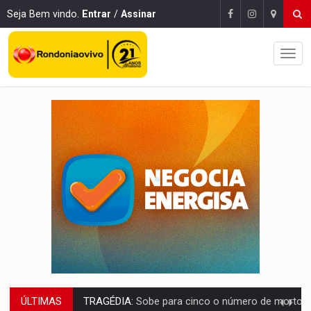
Seja Bem vindo.
Entrar
/
Assinar
ÚLTIMAS
TRANSPORTE DE ARROZ:
MPF assegura cumprimento da legislação sobre transporte d