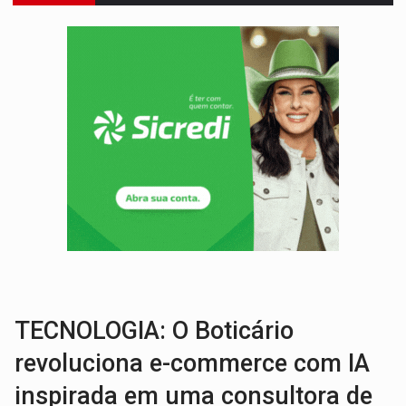
VÍDEO:
Motociclista morre após bater na traseira de camin
PARECE UM NUGGET:
Essa receita com frango virou o meu ja
EMPREENDEDORISMO:
7 negócios que podem começar com pouco dinheiro e vi
GIGANTE DA AMÉRICA:
Brasil reúne dimensão continental e posição estratégic
INDEPENDÊNCIA:
10 dicas importantes para quem quer mo
VARCENA:
Cientistas descobrem nova espécie de rã em florestas alagada
BARGANHA:
Vai comprar celular usado? Veja como consultar o a
AMOR PERDIDO DÓI:
Luto amoroso não tem prazo, mas exige aten
TECNOLOGIA:
Empresas de Xangai aprimoram robôs de IA incorporada em 
TECNOLOGIA: O Boticário
revoluciona e-commerce com IA
inspirada em uma consultora de