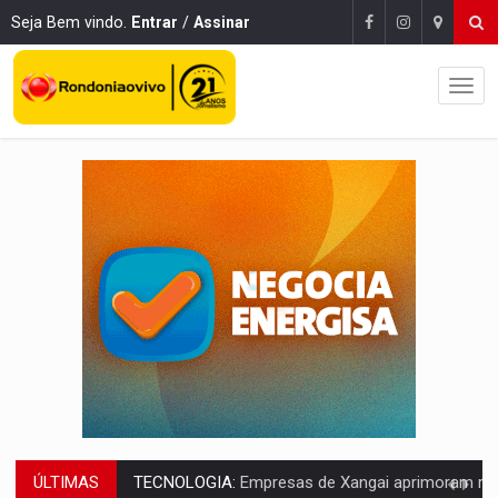
Seja Bem vindo.
Entrar
/
Assinar
ÚLTIMAS
PROTEGE A TERRA:
China descobre como explodir asteroide com bomba n