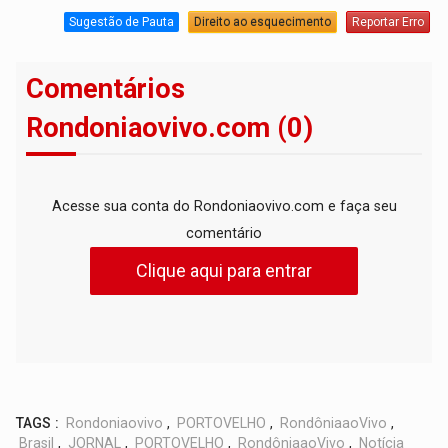
Sugestão de Pauta
Direito ao esquecimento
Reportar Erro
Comentários
Rondoniaovivo.com (0)
Acesse sua conta do Rondoniaovivo.com e faça seu
comentário
Clique aqui para entrar
TAGS :
Rondoniaovivo
,
PORTOVELHO
,
RondôniaaoVivo
,
Brasil
,
JORNAL
,
PORTOVELHO
,
RondôniaaoVivo
,
Notícia