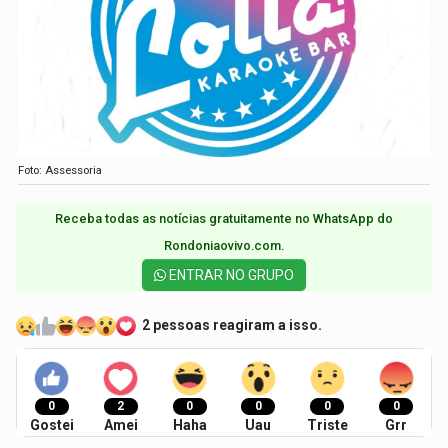
Foto: Assessoria
Receba todas as notícias gratuitamente no WhatsApp do
Rondoniaovivo.com.​
ENTRAR NO GRUPO
2 pessoas reagiram a isso.
0
2
0
0
0
0
Gostei
Amei
Haha
Uau
Triste
Grr