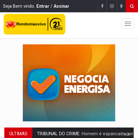
Seja Bem vindo.
Entrar
/
Assinar
ÚLTIMAS
VÍDEO:
Perseguição é registrada no shopping após colombiana furtar ce