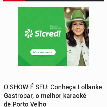
LUDOPATIA:
Apostas online começam a afetar produtividade e rotina
REFLORESTAMENTO:
Plantar árvores não será mais suficiente para comprov
OVNIS NA LUA:
Cientistas alertam para possível base secreta no satélite n
ACABOU COM PEUGEOT:
Incêndio destrói carro que era rebocado para oficina no
VÍDEO:
Ladrão é filmado furtando moto na frente do bar 
BOLSAS DE PESQUISA:
Iniciativa Amazônia+10 lança chamada para fortalecer cadeia
MATERIAL:
Brasil tem grandes reservas de urânio, mas produz pouco e impo
VÍDEO:
Armado com machado, homem ameaça matar sobrinha grávida e com
TRIBUNAL DO CRIME:
Homem é espancado por facção criminosa 
O SHOW É SEU: Conheça Lollaoke
Gastrobar, o melhor karaokê
de Porto Velho