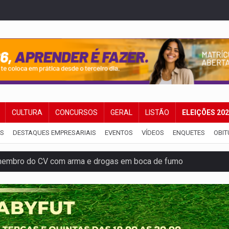
CULTURA
CONCURSOS
GERAL
LISTÃO
ELEIÇÕES 20
IS
DESTAQUES EMPRESARIAIS
EVENTOS
VÍDEOS
ENQUETES
OBIT
membro do CV com arma e drogas em boca de fumo
a com a APAE para ampliar ações voltadas a PCD's
bate a drones durante exercício antiaéreo
o Oeste, CINEMAZÔNIA leva cinema amazônico a estudantes na