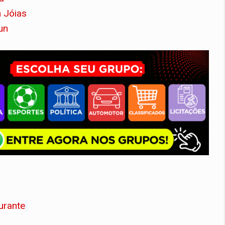
 Jóias
un
urante