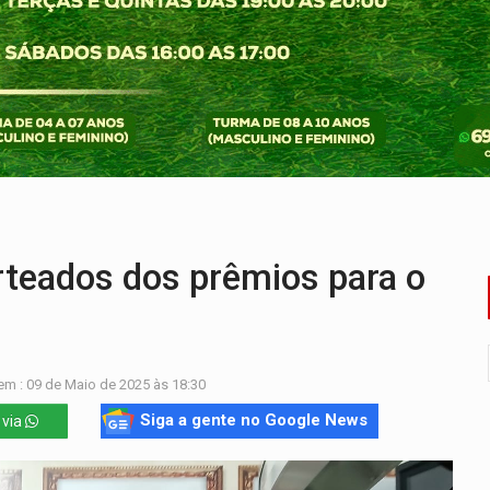
ado (8) de calor intenso e tempo firme
e espera, asfalto chega ao bairro Nova Esperança
na programação do Festival de Dança de Joinville
rro de digitação' em declaração de patrimônio de R$ 29 mi
 pelo adicional de incentivo com efeitos retroativos
veitar o fim de semana em Porto Velho
teados dos prêmios para o
em : 09 de Maio de 2025 às 18:30
Siga a gente no Google News
 via