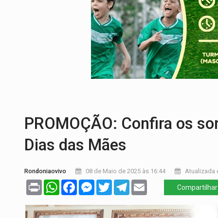
PREVISÃO:
Interior de Rondônia terá sáb
INFRAESTRUTURA:
Após quase 30 anos d
A ILHA:
Coreografia de Rondônia estreia 
ELEIÇÕES 2026:
Sgt. Mouza esclarece 'e
JUDICIÁRIO:
Sinjur parabeniza servidores
LAZER:
Seis lugares gratuitos para apro
PROMOÇÃO: Confira os sor
Dias das Mães
Rondoniaovivo
08 de Maio de 2025 às 16:44
Atualizada 
Print
WhatsApp
Facebook
Messenger
Twitter
Telegram
Email
Compartilhar