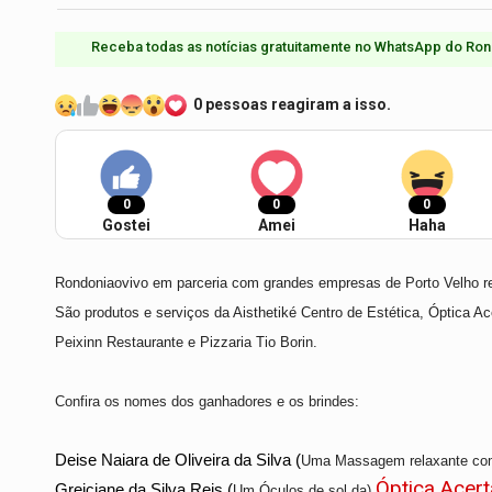
Receba todas as notícias gratuitamente no WhatsApp do Ron
0 pessoas reagiram a isso.
0
0
0
Gostei
Amei
Haha
Rondoniaovivo em parceria com grandes empresas de Porto Velho 
São produtos e serviços da
Aisthetiké Centro de Estética, Óptica
Ac
Peixinn Restaurante
e Pizzaria Tio Borin
.
Confira os nomes dos ganhadores e os brindes:
Deise Naiara de Oliveira da Silva (
Uma
Massagem relaxante co
Óptica Acert
Greiciane da Silva Reis (
Um
Óculos de sol da)