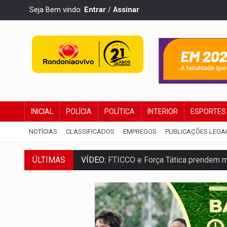
Seja Bem vindo.
Entrar
/
Assinar
INICIAL
POLÍCIA
POLÍTICA
INTERIOR
ESPORTES
NOTÍCIAS
CLASSIFICADOS
EMPREGOS
PUBLICAÇÕES LEGA
ÚLTIMAS
VÍDEO:
FTICCO e Força Tática prendem 
INCLUSÃO:
Prefeitura fortalece parceri
DEFESA:
Exército testa inovações no com
TEMAS SOCIOAMBIENTAIS:
Em Itapuã d