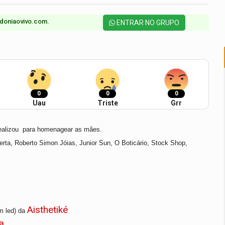
doniaovivo.com.​
ENTRAR NO GRUPO
0
0
0
Uau
Triste
Grr
realizou para homenagear as mães.
e
rta, Roberto Simon Jóias, Junior Sun,
O Boticário,
Stock Shop,
Aisthetiké
m led) da
a