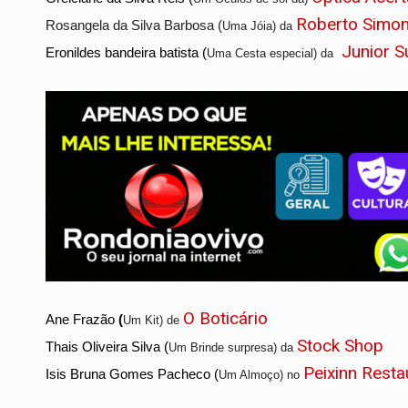
Roberto Simon
Rosangela da Silva Barbosa (
Uma
Jóia) da
Junior S
Eronildes bandeira batista (
Uma
Cesta especial) da
O Boticário
Ane Frazão
(
Um
Kit) de
Stock Shop
Thais Oliveira Silva (
Um
B
rinde surpresa) da
Peixinn Resta
Isis Bruna Gomes Pacheco (
Um A
lmoço) no