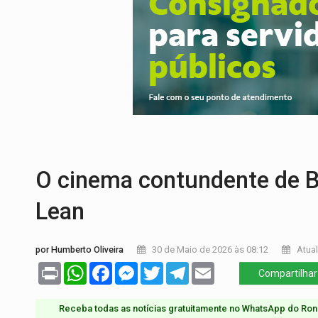
TEMAS SOCIOAMBIENTAIS:
Em Itapuã d
PREVISÃO:
Interior de Rondônia terá sáb
INFRAESTRUTURA:
Após quase 30 anos d
A ILHA:
Coreografia de Rondônia estreia 
TRÁGICO:
Pai do 'Xandy Motocross' mor
VÍDEO:
Motorista de caminhonete morre p
O cinema contundente de Bil
Lean
por Humberto Oliveira
30 de Maio de 2026 às 08:12
Atual
Print
WhatsApp
Facebook
Messenger
Twitter
Telegram
Email
Compartilhar
Receba todas as notícias gratuitamente no WhatsApp do Ron