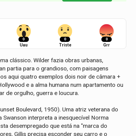
0
0
0
Uau
Triste
Grr
ema clássico. Wilder fazia obras urbanas,
Lean partia para o grandioso, com paisagens
mos aqui quatro exemplos dois noir de câmara +
 Hollywood e a alma humana num apartamento ou
r de orgulho, guerra e loucura.
nset Boulevard, 1950). Uma atriz veterana do
ia Swanson interpreta a inesquecível Norma
irista desempregado que está na "marca do
res, Gillis precisa esconder seu carro e o