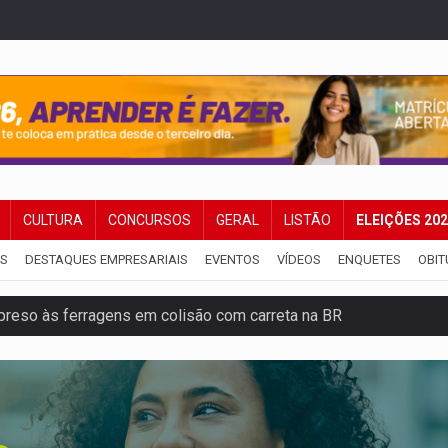
CULTURA
CONCURSOS
GERAL
LISTÃO
ELEIÇÕES 20
IS
DESTAQUES EMPRESARIAIS
EVENTOS
VÍDEOS
ENQUETES
OBIT
veitar o fim de semana em Porto Velho
membro do CV com arma e drogas em boca de fumo
a com a APAE para ampliar ações voltadas a PCD's
bate a drones durante exercício antiaéreo