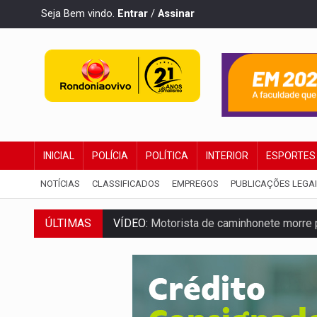
Seja Bem vindo.
Entrar
/
Assinar
INICIAL
POLÍCIA
POLÍTICA
INTERIOR
ESPORTES
NOTÍCIAS
CLASSIFICADOS
EMPREGOS
PUBLICAÇÕES LEGA
ÚLTIMAS
LAZER:
Seis lugares gratuitos para apro
VÍDEO:
FTICCO e Força Tática prendem 
INCLUSÃO:
Prefeitura fortalece parceri
DEFESA:
Exército testa inovações no com