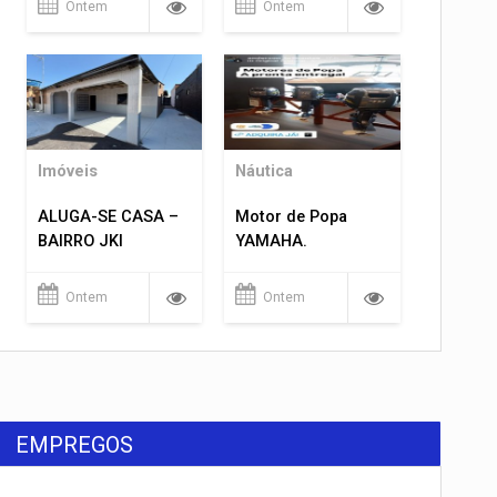
Ontem
Ontem
Imóveis
Náutica
ALUGA-SE CASA –
Motor de Popa
BAIRRO JKI
YAMAHA.
Ontem
Ontem
EMPREGOS