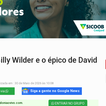
o Oeste, CINEMAZÔNIA leva cinema amazônico a estudantes na
ado (8) de calor intenso e tempo firme
e espera, asfalto chega ao bairro Nova Esperança
na programação do Festival de Dança de Joinville
re em acidente na BR-364
reso às ferragens em colisão com carreta na BR
ly Wilder e o épico de David
izada em : 30 de Maio de 2026 às 10:08
Siga a gente no Google News
 via
doniaovivo.com.​
ENTRAR NO GRUPO