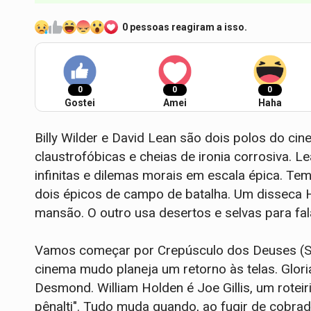
0 pessoas reagiram a isso.
0
0
0
Gostei
Amei
Haha
Billy Wilder e David Lean são dois polos do cin
claustrofóbicas e cheias de ironia corrosiva. 
infinitas e dilemas morais em escala épica. Te
dois épicos de campo de batalha. Um disseca
mansão. O outro usa desertos e selvas para fala
Vamos começar por Crepúsculo dos Deuses (Su
cinema mudo planeja um retorno às telas. Glor
Desmond. William Holden é Joe Gillis, um rote
pênalti". Tudo muda quando, ao fugir de cobrado