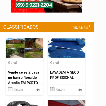
CLASSIFICADOS
VEJA MAIS
Geral
Geral
Vende se está casa
LAVAGEM A SECO
no bairro Ronaldo
PROFISSIONAL
Aragão EM PORTO
VELHO RO.
Ontem
Ontem