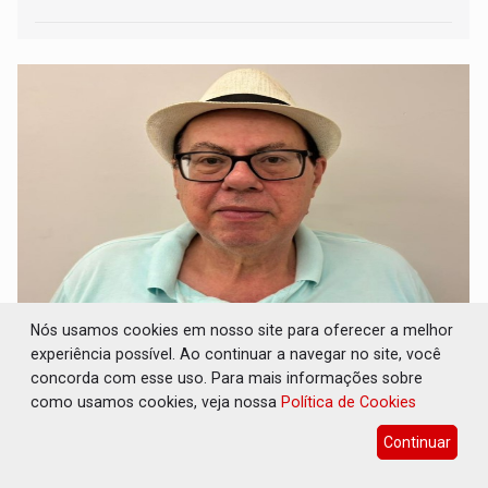
AUTONOMIA DO ABUNÃ: União
Nós usamos cookies em nosso site para oferecer a melhor
Bandeirantes e Vista Alegre buscam eleger
experiência possível. Ao continuar a navegar no site, você
lideranças locais visando a emancipação
concorda com esse uso. Para mais informações sobre
como usamos cookies, veja nossa
Política de Cookies
20 de Julho de 2026 às 08:53
Continuar