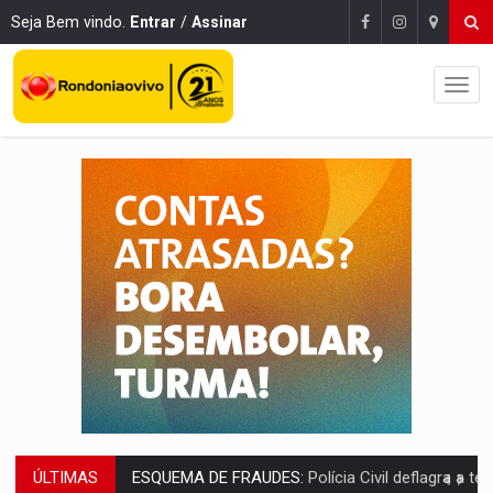
Seja Bem vindo.
Entrar
/
Assinar
ESQUEMA DE FRAUDES:
Polícia Civil deflagra a terceira fase da Oper
ÚLTIMAS
ASSESSOR FLAGRADO:
Empresa e ONG que recebeu R$ 12 mi em emendas estão