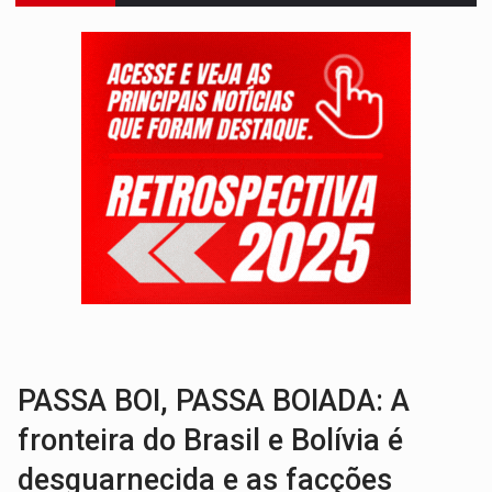
INFLUENCIARIA ELEIÇÕES:
Justiça Eleitoral manda tirar vídeo com suposta d
CONEXÃO RONDONIAOVIVO:
Marcio Barreto, pres. da ABAV-RO, alerta sobre golpes 
DA RECICLAGEM AO SUCESSO:
A trajetória de superação de Car
RO EMPREENDEDORA:
2ª edição da feira começa nesta quinta-feira (6) no 
FORTALECIMENTO:
Contratação de novos servidores reforça equipes do Cad Úni
URGENTE:
Condutor de carro avança cruzamento e deixa motociclista
'OS OLHOS DO BRASIL':
Emanuel Neri transforma indignação e esperança em roc
SOB INVESTIGAÇÃO:
Dentista de PVH é denunciado por transmitir HIV a
PASSA BOI, PASSA BOIADA: A
fronteira do Brasil e Bolívia é
desguarnecida e as facções