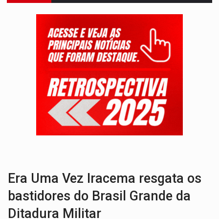
VÍDEO:
Pitbulls fogem de residência e atacam casal de idosos 
AÇÃO CONJUNTA:
Forças policiais apreendem cerca de 1kg de our
PF ESTÁ APURANDO:
Flávio Bolsonaro escolhe Alfredo Gaspar como vice, alvo de d
GRAVE:
Homem é esfaqueado no peito durante briga ent
VÍDEO:
Denarc e Receita Federal apreendem 12 kg de skunk e arma que iam
OPERAÇÃO DA PC:
Membros do CV são presos com armas e drogas após c
ENTRADA GRATUITA:
Espetáculo As Marias Somos Nós será apresen
VÍDEO:
Três são presos após furto de motocicleta em frente
CELEBRAÇÃO:
Cerejeiras completa 43 anos de emancipação com progra
Era Uma Vez Iracema resgata os
bastidores do Brasil Grande da
Ditadura Militar