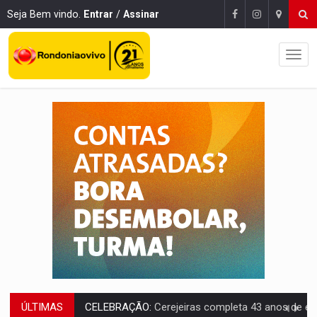
Seja Bem vindo.
Entrar
/
Assinar
ÚLTIMAS
SAÚDE:
Anvisa desmente boato sobre presença de plástico ou petr