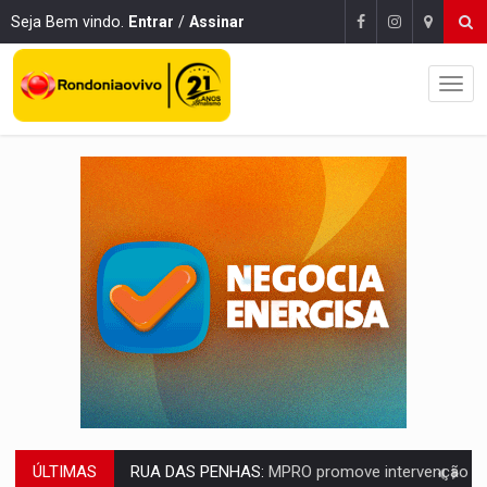
Seja Bem vindo.
Entrar
/
Assinar
ÚLTIMAS
PEDIDO DE PROVIDÊNCIA:
Erosão ameaça acesso a bairros às margens do r