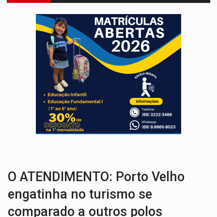
ELEIÇÕES 2026:
Policial candidato a deputado federal do PL declara patrimôn
Publicação Legal:
AVISO DE LICITAÇÃO: PREGÃO ELETRÔNICO N.° 90595
NO CASTANHEIRA:
Denúncia de 'tribunal do crime' leva PM a prender ac
NO FLAGRA:
'Churrasco' e comparsas do CV são presos com moto furtad
URGENTE:
Homem é baleado após apontar arma para eq
GRAVE:
Homem é esfaqueado no peito durante briga ent
VÍDEO:
Denarc e Receita Federal apreendem 12 kg de skunk e arma que iam
Publicação Legal:
AVISO DE LICITAÇÃO: PREGÃO ELETRÔNICO Nº 90136
RUA DAS PENHAS:
MPRO promove intervenção artística pelos direit
O ATENDIMENTO: Porto Velho
engatinha no turismo se
comparado a outros polos