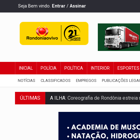
Seja Bem vindo.
Entrar
/
Assinar
INICIAL
POLÍCIA
POLÍTICA
INTERIOR
ESPORTES
NOTÍCIAS
CLASSIFICADOS
EMPREGOS
PUBLICAÇÕES LEGA
ÚLTIMAS
A ILHA:
Coreografia de Rondônia estreia 
ELEIÇÕES 2026:
Sgt. Mouza esclarece 'e
JUDICIÁRIO:
Sinjur parabeniza servidores
Publicação Legal:
AVISO DE LICITAÇÃO: P