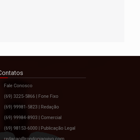
Contatos
Fale Conosco
(69) 3225-5866 | Fone Fixo
(69) 99981-5823 | Redação
(69) 99984-8903 | Comercial
(69) 98153-6000 | Publicação Legal
redacao@rondoniaovivo.com