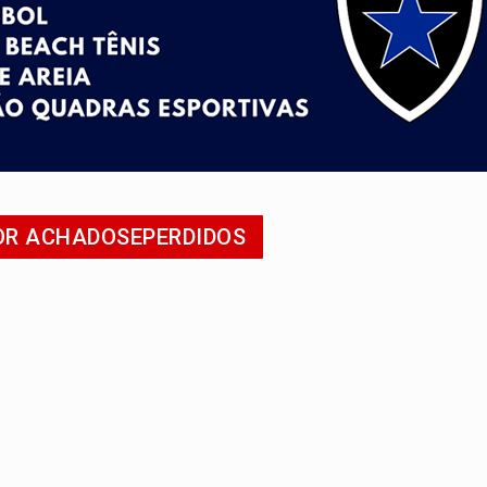
onelada de drogas em fundo falso de caminhão
eados na promoção de dia dos Pais
bicicleta na frente de comércio
u primeiro júri popular
uposto ataque com perfis falsos no Instagram
POR ACHADOSEPERDIDOS
e espera, asfalto chega ao bairro Nova Esperança