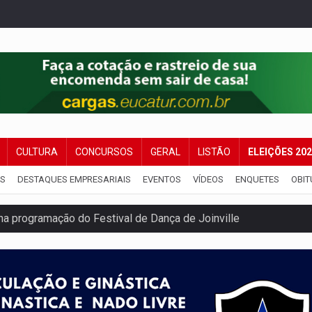
CULTURA
CONCURSOS
GERAL
LISTÃO
ELEIÇÕES 20
IS
DESTAQUES EMPRESARIAIS
EVENTOS
VÍDEOS
ENQUETES
OBIT
na programação do Festival de Dança de Joinville
rro de digitação' em declaração de patrimônio de R$ 29 mi
 pelo adicional de incentivo com efeitos retroativos
regão Eletrônico Nº 12/2026 - UASG 200095