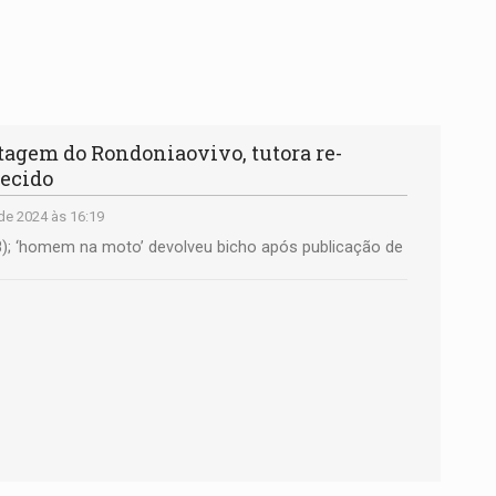
tagem do Rondoniaovivo, tutora re-
recido
de 2024 às 16:19
28); ‘homem na moto’ devolveu bicho após publicação de