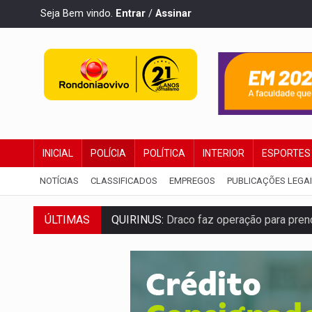
Seja Bem vindo.
Entrar
/
Assinar
INICIAL
POLÍCIA
POLÍTICA
INTERIOR
ESPORTES
NOTÍCIAS
CLASSIFICADOS
EMPREGOS
PUBLICAÇÕES LEGA
QUIRINUS:
Draco faz operação para pren
ÚLTIMAS
TRAFICANTE PRESO:
Operação Brasil Co
SUPER EL NIÑO:
Trabalho inédito vai ga
FAMÍLIA MORREU:
Identificadas as cinco
BRASIL CONTRA O CRIME:
Acusado de gu