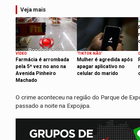
Veja mais
VÍDEO
'TIKTOK NÃO'
Farmácia é arrombada
Mulher é agredida após
pela 5ª vez no ano na
apagar aplicativo no
Avenida Pinheiro
celular do marido
Machado
O crime aconteceu na região do Parque de Expos
passado a noite na Expojipa.