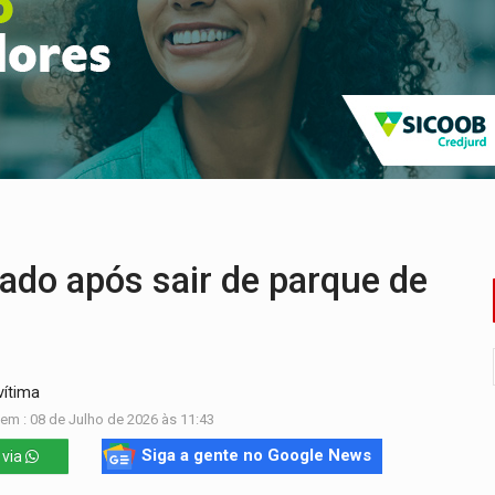
mortos em colisão entre carreta e Fiat Uno na BR-364
umprimento da legislação sobre transporte de cargas por em
 sexual infantil na internet e via IA
rgia nuclear, defesa e ciência em Brasília
 de multivacinação para crianças e adolescentes
do após sair de parque de
vítima
em : 08 de Julho de 2026 às 11:43
Siga a gente no Google News
 via