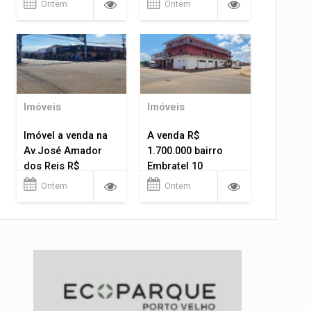
Ontem
Ontem
Imóveis
Imóveis
Imóvel a venda na
A venda R$
Av.José Amador
1.700.000 bairro
dos Reis R$
Embratel 10
1.400.000
apartamentos!
Ontem
Ontem