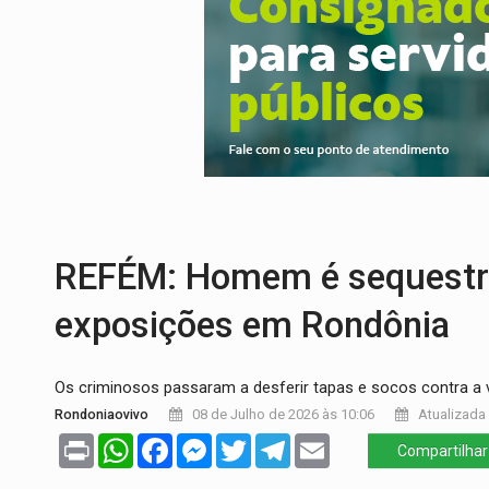
TRAGÉDIA:
Sobe para cinco o número de 
TRANSPORTE DE ARROZ:
MPF assegura c
DEEPFAKE:
Sancionada lei contra violência
COLEGIADO:
Brasil e Rússia discutem ene
IMUNIZAÇÃO:
Prefeitura inicia campanha
REFÉM: Homem é sequestra
exposições em Rondônia
Os criminosos passaram a desferir tapas e socos contra a 
Rondoniaovivo
08 de Julho de 2026 às 10:06
Atualizada 
Print
WhatsApp
Facebook
Messenger
Twitter
Telegram
Email
Compartilhar