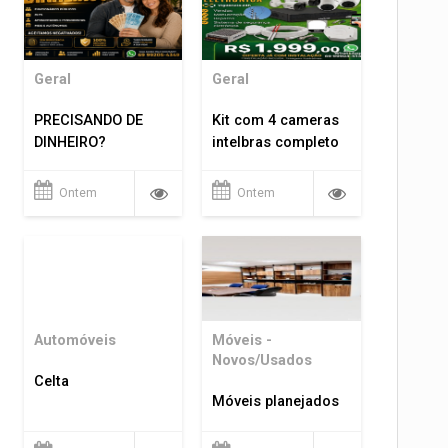
Geral
Geral
PRECISANDO DE
Kit com 4 cameras
DINHEIRO?
intelbras completo
Ontem
Ontem
Automóveis
Móveis -
Novos/Usados
Celta
Móveis planejados