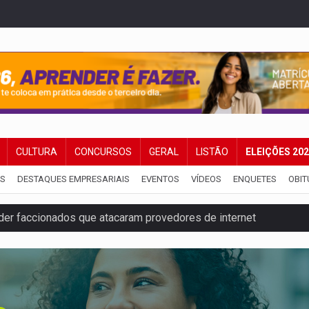
CULTURA
CONCURSOS
GERAL
LISTÃO
ELEIÇÕES 20
IS
DESTAQUES EMPRESARIAIS
EVENTOS
VÍDEOS
ENQUETES
OBIT
der faccionados que atacaram provedores de internet
ntra o Crime apreende quase meia tonelada de maconha
rantir água potável para comunidades do Baixo Madeira
 vítimas de acidente na BR-364, entre elas uma criança
ardar armas de facção é preso com revólveres e espingardas