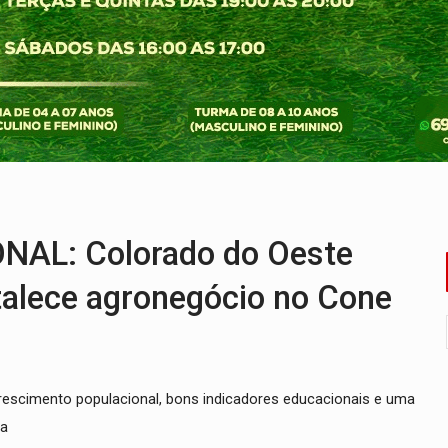
chorrinho desaparecido em PVH
tentar localizar corpo de rapaz desaparecido
o de Rondônia expõem meta negativa e passivos ocultos
 defendem independência e apoio à direção nacional
pode alcançar larga e boa vantagem para deputados
co do Brasil por financiar atividade pecuária em TI
AL: Colorado do Oeste
alece agronegócio no Cone
escimento populacional, bons indicadores educacionais e uma
ia