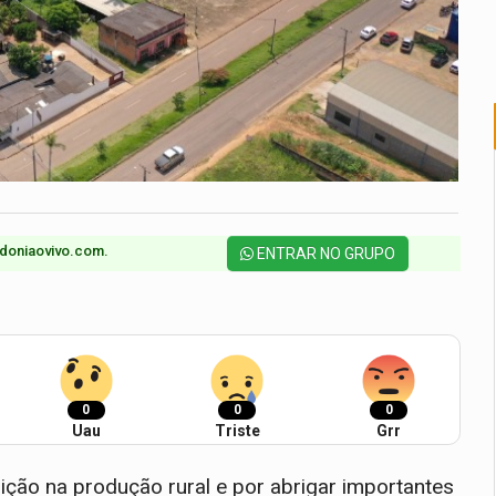
doniaovivo.com.​
ENTRAR NO GRUPO
0
0
0
Uau
Triste
Grr
ição na produção rural e por abrigar importantes