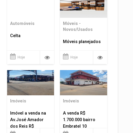
Automóveis
Móveis -
Novos/Usados
Celta
Móveis planejados
Hoje
Hoje
Imóveis
Imóveis
Imóvel a venda na
A venda R$
Av.José Amador
1.700.000 bairro
dos Reis R$
Embratel 10
1.400.000
apartamentos!