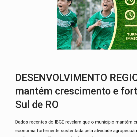
DESAPARECIDO:
Família procura por ca
CASO MATHEUS:
DHPP se mobiliza para 
DÉFICIT DE MANDATO:
Contas do govern
CREDIBILIDADE:
Superintendentes da PF
ALIANÇA PODEROSA:
Chapa vitaminada 
'RIO OMERÊ':
MPF pede condenação do Ban
DESENVOLVIMENTO REGION
mantém crescimento e fort
Sul de RO
Dados recentes do IBGE revelam que o município mantém cr
economia fortemente sustentada pela atividade agropecuár