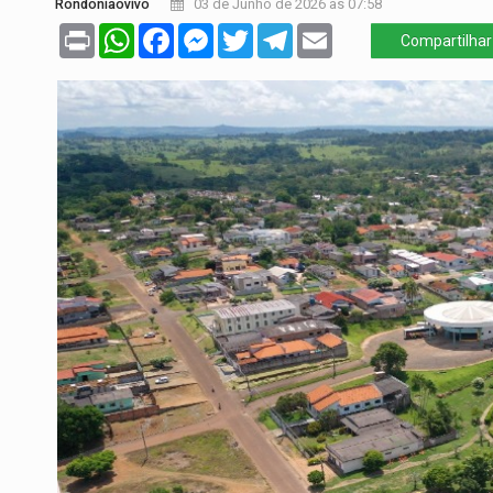
Rondoniaovivo
03 de Junho de 2026 às 07:58
Print
WhatsApp
Facebook
Messenger
Twitter
Telegram
Email
Compartilhar