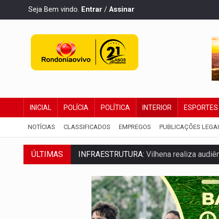
Seja Bem vindo.
Entrar
/
Assinar
INICIAL
POLÍCIA
POLÍTICA
INTERIOR
ESPORTES
NOTÍCIAS
CLASSIFICADOS
EMPREGOS
PUBLICAÇÕES LEGA
INFRAESTRUTURA:
Vilhena realiza audi
ÚLTIMAS
SEM SISTEMA:
Falha afeta atendimentos
VÍDEO:
Colisão entre motos deixa dois f
SOLIDARIEDADE:
Cadelinha com câncer 