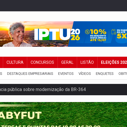
CULTURA
CONCURSOS
GERAL
LISTÃO
ELEIÇÕES 20
IS
DESTAQUES EMPRESARIAIS
EVENTOS
VÍDEOS
ENQUETES
OBIT
ência pública sobre modernização da BR-364
 na Policlínica Oswaldo Cruz
eridos próximo ao Skate Parque
precisa de ajuda em PVH