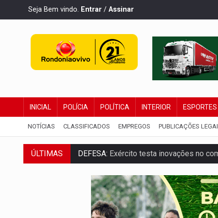
Seja Bem vindo.
Entrar
/
Assinar
INICIAL
POLÍCIA
POLÍTICA
INTERIOR
ESPORTES
NOTÍCIAS
CLASSIFICADOS
EMPREGOS
PUBLICAÇÕES LEGA
ÚLTIMAS
DEFESA:
Exército testa inovações no com
TEMAS SOCIOAMBIENTAIS:
Em Itapuã d
PREVISÃO:
Interior de Rondônia terá sáb
INFRAESTRUTURA:
Após quase 30 anos d