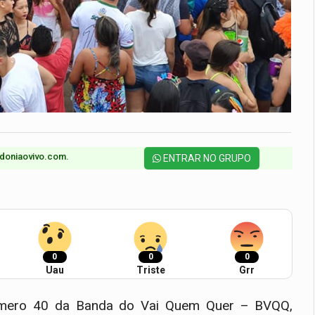
doniaovivo.com.​
ENTRAR NO GRUPO
0
0
0
Uau
Triste
Grr
numero 40 da Banda do Vai Quem Quer – BVQQ,