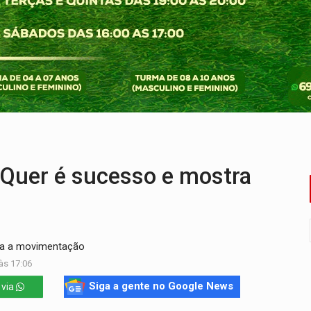
na programação do Festival de Dança de Joinville
rro de digitação' em declaração de patrimônio de R$ 29 mi
 pelo adicional de incentivo com efeitos retroativos
regão Eletrônico Nº 12/2026 - UASG 200095
onelada de drogas em fundo falso de caminhão
a com a APAE para ampliar ações voltadas a PCD's
Quer é sucesso e mostra
da a movimentação
às 17:06
Siga a gente no Google News
 via