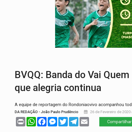
A ILHA:
Coreografia de Rondônia estreia 
ELEIÇÕES 2026:
Sgt. Mouza esclarece 'e
JUDICIÁRIO:
Sinjur parabeniza servidores
Publicação Legal:
AVISO DE LICITAÇÃO: P
BR-364:
Polícia apreende mais de uma t
INCLUSÃO:
Prefeitura fortalece parceri
BVQQ: Banda do Vai Quem 
que alegria continua
A equipe de reportagem do Rondoniaovivo acompanhou to
DA REDAÇÃO - João Paulo Prudêncio
26 de Fevereiro de 2020 
Print
WhatsApp
Facebook
Messenger
Twitter
Telegram
Email
Compartilhar