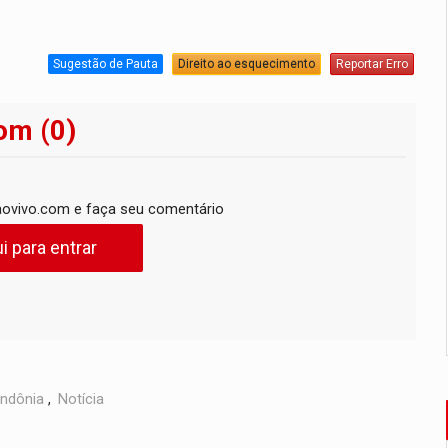
Sugestão de Pauta
Direito ao esquecimento
Reportar Erro
om (0)
ovivo.com e faça seu comentário
i para entrar
ndônia
,
Notícia