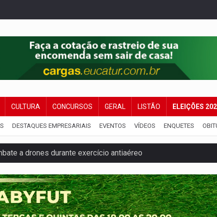
CULTURA
CONCURSOS
GERAL
LISTÃO
ELEIÇÕES 20
IS
DESTAQUES EMPRESARIAIS
EVENTOS
VÍDEOS
ENQUETES
OBIT
bate a drones durante exercício antiaéreo
o Oeste, CINEMAZÔNIA leva cinema amazônico a estudantes na
ado (8) de calor intenso e tempo firme
e espera, asfalto chega ao bairro Nova Esperança