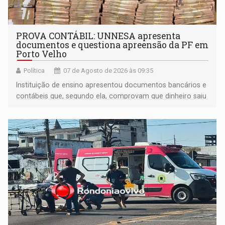
PROVA CONTÁBIL: UNNESA apresenta
documentos e questiona apreensão da PF em
Porto Velho
Política
07 de Agosto de 2026 às 09:35
Instituição de ensino apresentou documentos bancários e
contábeis que, segundo ela, comprovam que dinheiro saiu
de sua própria conta, foi sacado pelo diretor financeiro e
apreendido quando já estava dentro da sede da entidade
— em pleno ano eleitoral em Rondônia