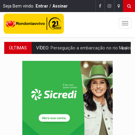
Seja Bem vindo.
Entrar
/
Assinar
ÚLTIMAS
MEGA SENA:
Prêmio acumula para R$ 165 milhõe
Publicação Legal:
AVISO DE LICITAÇÃO: PREGÃO ELETRÔNICO Nº 90091
PROVA CONTÁBIL:
UNNESA apresenta documentos e questiona apreens
VÍDEO:
Ciclista é atropelado por carro na região Central de
Publicação Legal:
AVISO DE LICITAÇÃO: PREGÃO ELETRÔNICO N.º 90136
FUTEBOL:
Confira classificados e detalhes do sorteio da Copa do
Publicação Legal:
CONCORRÊNCIA Nº 90504/2025/
EM 18 MESES:
Léo Moraes entrega o que não conseguiram em anos na educaçã