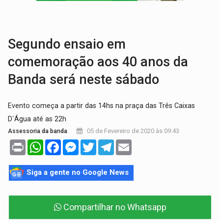
DIA DOS PAIS:
Bailarina da Praça organiza celebração gratuita nes
VÍDEO:
Perseguição a embarcação no rio Madeira termina com explosivo
Segundo ensaio em
comemoração aos 40 anos da
Banda será neste sábado
Evento começa a partir das 14hs na praça das Três Caixas
D`Água até as 22h
05 de Fevereiro de 2020 às 09:43
Assessoria da banda
Print
WhatsApp
Facebook
Messenger
Twitter
Telegram
Email
Siga a gente no Google News
Compartilhar no Whatsapp