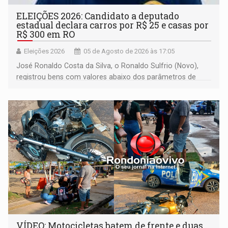
ELEIÇÕES 2026: Candidato a deputado
estadual declara carros por R$ 25 e casas por
R$ 300 em RO
Eleições 2026
05 de Agosto de 2026 às 17:05
José Ronaldo Costa da Silva, o Ronaldo Sulfrio (Novo),
registrou bens com valores abaixo dos parâmetros de
mercado, mas declarou sobrado comercial de R$ 2
milhões
VÍDEO: Motocicletas batem de frente e duas