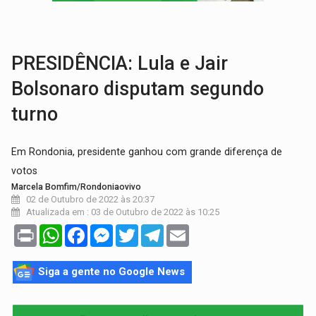
GRAVE:
Homem é esfaqueado no peito durante briga ent
VÍDEO:
Denarc e Receita Federal apreendem 12 kg de skunk e arma que iam
PRESIDÊNCIA: Lula e Jair
Bolsonaro disputam segundo
turno
Em Rondonia, presidente ganhou com grande diferença de
votos
Marcela Bomfim/Rondoniaovivo
02 de Outubro de 2022 às 20:37
Atualizada em : 03 de Outubro de 2022 às 10:25
Print
WhatsApp
Facebook
Messenger
Twitter
Telegram
Email
Siga a gente no Google News