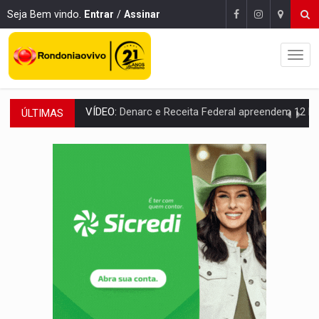
Seja Bem vindo.
Entrar
/
Assinar
ÚLTIMAS
OPERAÇÃO DA PC:
Membros do CV são presos com armas e drogas após c
ENTRADA GRATUITA:
Espetáculo As Marias Somos Nós será apresen
VÍDEO:
Três são presos após furto de motocicleta em frente
CELEBRAÇÃO:
Cerejeiras completa 43 anos de emancipação com progra
SAÚDE:
Anvisa desmente boato sobre presença de plástico ou petr
VÍDEO:
Pitbulls fogem de residência e atacam casal de idosos 
AÇÃO CONJUNTA:
Forças policiais apreendem cerca de 1kg de our
PF ESTÁ APURANDO:
Flávio Bolsonaro escolhe Alfredo Gaspar como vice, alvo de d