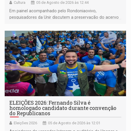
Cultura
05 de Agosto de 2026 às 12:44
Em painel acompanhado pelo Rondoniaovivo,
pesquisadores da Unir discutem a preservação do acervo
do século 20 e o legado de Sílvio Tendler, que defendia a
memória como bússola para o futuro
ELEIÇÕES 2026: Fernando Silva é
homologado candidato durante convenção
do Republicanos
Eleições 2026
05 de Agosto de 2026 às 12:01