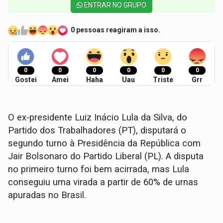
ENTRAR NO GRUPO
0 pessoas reagiram a isso.
0
0
0
0
0
0
Gostei
Amei
Haha
Uau
Triste
Grr
O ex-presidente Luiz Inácio Lula da Silva, do
Partido dos Trabalhadores (PT), disputará o
segundo turno à Presidência da República com
Jair Bolsonaro do Partido Liberal (PL). A disputa
no primeiro turno foi bem acirrada, mas Lula
conseguiu uma virada a partir de 60% de urnas
apuradas no Brasil.