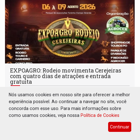
EXPOAGRO: Rodeio movimenta Cerejeiras
com quatro dias de atrações e entrada
gratuita
Interior
05 de Agosto de 2026 às 11:34
Nós usamos cookies em nosso site para oferecer a melhor
Evento começa nesta quinta-feira (6) e terá provas e
experiência possível. Ao continuar a navegar no site, você
competições, parque de diversões, rodeio e shows
concorda com esse uso. Para mais informações sobre
como usamos cookies, veja nossa
Política de Cookies
Continuar