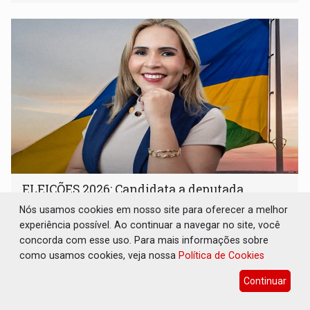
ELEIÇÕES 2026: Candidata a deputada
federal em Rondônia declara draga de
Nós usamos cookies em nosso site para oferecer a melhor
garimpo de R$ 2 mi
experiência possível. Ao continuar a navegar no site, você
Eleições 2026
07 de Agosto de 2026 às 08:45
concorda com esse uso. Para mais informações sobre
como usamos cookies, veja nossa
Política de Cookies
Tânia Sena é vice-presidente de uma associação de
garimpeiros
Continuar