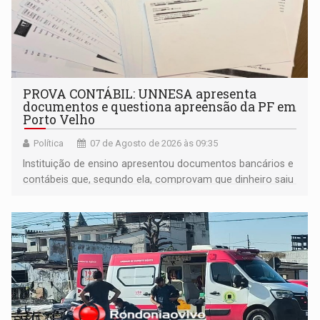
PROVA CONTÁBIL: UNNESA apresenta
documentos e questiona apreensão da PF em
Porto Velho
Política
07 de Agosto de 2026 às 09:35
Instituição de ensino apresentou documentos bancários e
contábeis que, segundo ela, comprovam que dinheiro saiu
de sua própria conta, foi sacado pelo diretor financeiro e
apreendido quando já estava dentro da sede da entidade
— em pleno ano eleitoral em Rondônia