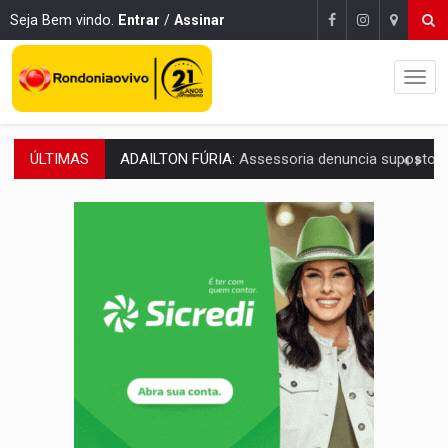
Seja Bem vindo.
Entrar
/
Assinar
ÚLTIMAS
VÍDEO:
Motoboy de delivery sofre fratura após mulher avançar 
ELEIÇÕES 2026:
Ulisses Guimarães e as nuvens no céu de Rondônia – Por 
DECISÃO REVISADA:
Nunes Marques reduz pena de Acir Gurgacz e declara pun
CONEXÃO RONDONIAOVIVO:
Museólogo Antônio Ocampo lança livro sob
ELEIÇÕES 2026:
Patrimônio de candidata a deputada federal do PL salta R$ 1 m
VÍDEO:
Quadrilha é flagrada com cerca de 200 porções
BAIRRO TEIXEIRÃO:
MPF cobra regularização fundiária da comunid
SUCESSO NA ABERTURA:
2ª Feira Rondônia Empreendedora segue no Espaço Alternativ