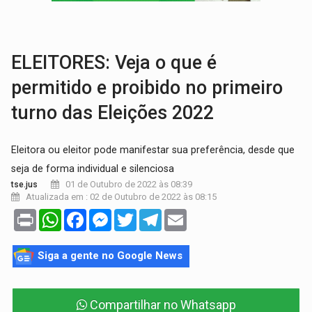
JUSTIÇA:
Comarca de Nova Mamoré terá seu primeiro jú
ADAILTON FÚRIA:
Assessoria denuncia suposto ataque com perfis falso
ELEITORES: Veja o que é
permitido e proibido no primeiro
turno das Eleições 2022
Eleitora ou eleitor pode manifestar sua preferência, desde que
seja de forma individual e silenciosa
01 de Outubro de 2022 às 08:39
tse.jus
Atualizada em : 02 de Outubro de 2022 às 08:15
Print
WhatsApp
Facebook
Messenger
Twitter
Telegram
Email
Siga a gente no Google News
Compartilhar no Whatsapp