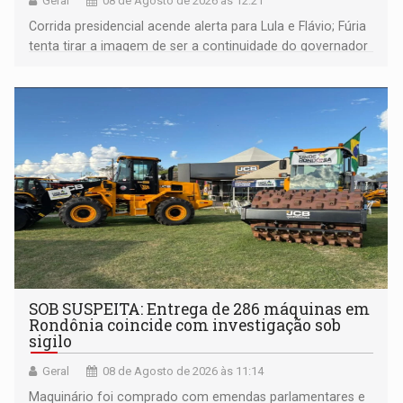
Geral
08 de Agosto de 2026 às 12:21
Corrida presidencial acende alerta para Lula e Flávio; Fúria
tenta tirar a imagem de ser a continuidade do governador
Marcos Rocha; ex-prefeito Hildon Chaves parece ainda
não ter entrado no modo eleição; ABAV faz evento em
Porto Velho
SOB SUSPEITA: Entrega de 286 máquinas em
Rondônia coincide com investigação sob
sigilo
Geral
08 de Agosto de 2026 às 11:14
Maquinário foi comprado com emendas parlamentares e