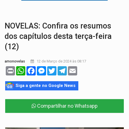
MAIS RIGOR:
Nova lei endurece punição por abuso sexual contra crian
POLUIÇÃO E RISCOS:
Retirada de fiação irregular avança no país e em PVH p
NOVELAS: Confira os resumos
dos capítulos desta terça-feira
(12)
12 de Março de 2024 às 08:17
amonovelas
Print
WhatsApp
Facebook
Messenger
Twitter
Telegram
Email
Siga a gente no Google News
Compartilhar no Whatsapp