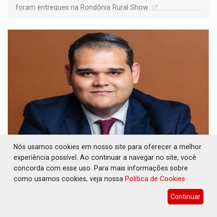
foram entregues na Rondônia Rural Show
Nós usamos cookies em nosso site para oferecer a melhor
ARTIGO: Reter até 50% no distrato
imobiliário é legal, mas não pode ser
experiência possível. Ao continuar a navegar no site, você
automático
concorda com esse uso. Para mais informações sobre
como usamos cookies, veja nossa
Política de Cookies
Geral
08 de Agosto de 2026 às 10:39
A compra de um imóvel na planta costuma envolver anos
Continuar
de planejamento