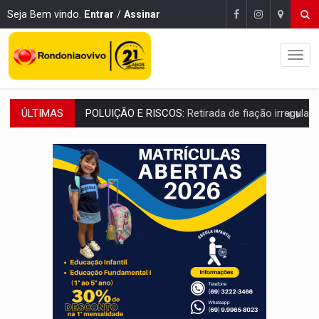
Seja Bem vindo.
Entrar
/
Assinar
ÚLTIMAS
VÍDEO:
Armado com machado, homem ameaça matar sobrinha grávida e com
TRIBUNAL DO CRIME:
Homem é espancado por facção criminosa 
VÍDEO:
Perseguição é registrada no shopping após colombiana furtar ce
LUDOPATIA:
Apostas online começam a afetar produtividade e rotina
REFLORESTAMENTO:
Plantar árvores não será mais suficiente para comprov
OVNIS NA LUA:
Cientistas alertam para possível base secreta no satélite n
ACABOU COM PEUGEOT:
Incêndio destrói carro que era rebocado para oficina no
VÍDEO:
Ladrão é filmado furtando moto na frente do bar 