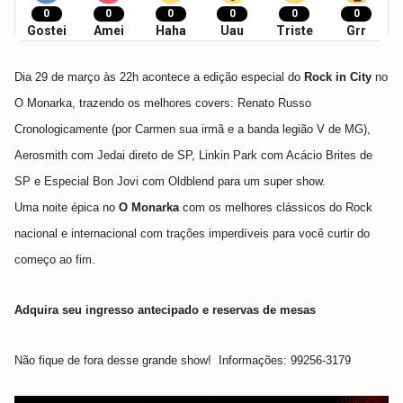
0
0
0
0
0
0
Gostei
Amei
Haha
Uau
Triste
Grr
Dia
29
de março às 22h acontece a edição especial do
Rock in City
no
O Monarka,
trazendo os melhores covers: Renato Russo
Cronologicamente (por Carmen sua irmã e a banda legião V de MG),
Aerosmith com Jedai direto de SP, Linkin Park com Acácio Brites de
SP e
Especial Bon Jovi com Oldblend
para um super show.
Uma noite épica no
O Monarka
com os melhores clássicos do Rock
nacional e internacional com trações imperdíveis para você curtir do
começo ao fim.
Adquira seu ingresso antecipado
e reservas de mesas
Não fique de fora desse grande show!
Informações: 99256-3179