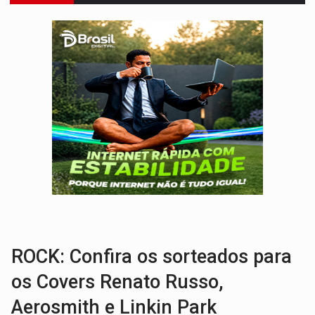
ENCONTRO:
Amazônia Negra ganha projeção nacional com participação de M
PREVISÃO:
Porto Velho tem chances de chuvas isoladas nesta se
SINDICATOS UNIDOS:
Assembleia Geral delibera greve da educação municip
PROCESSO SELETIVO:
Rondoniaovivo abre oficina de Comunicação com oportunidade
AGOSTO LILÁS:
MPRO lança de portal e promove reflexão sobre trajetória da Le
REGULARIZAÇÃO:
Refis 2026 segue até o fim do ano para regulariz
ROLIM DE MOURA:
Programa da Energisa beneficia 60 famílias com geladeiras e
DEEPFAKE:
Sancionada lei contra violência sexual infantil na inte
COLEGIADO:
Brasil e Rússia discutem energia nuclear, defesa e ciênc
ROCK: Confira os sorteados para
os Covers Renato Russo,
Aerosmith e Linkin Park