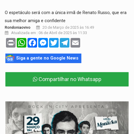
O espetáculo será com a única irmã de Renato Russo, que era
sua melhor amiga e confidente
20 de Março de 2025 às 16:49
Rondoniaovivo
Atualizada em : 06 de Abril de 2025 às 11:33
Print
WhatsApp
Facebook
Messenger
Twitter
Telegram
Email
Siga a gente no Google News
Compartilhar no Whatsapp