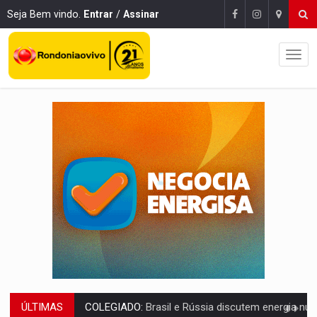
Seja Bem vindo.
Entrar
/
Assinar
ÚLTIMAS
URGENTE:
Colisão entre caminhão e carro deixa quatro mortos e um em est