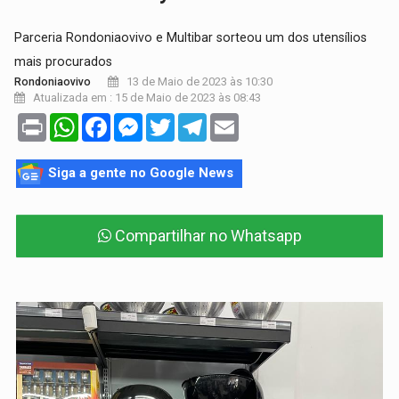
Parceria Rondoniaovivo e Multibar sorteou um dos utensílios
mais procurados
13 de Maio de 2023 às 10:30
Rondoniaovivo
Atualizada em : 15 de Maio de 2023 às 08:43
Print
WhatsApp
Facebook
Messenger
Twitter
Telegram
Email
Siga a gente no Google News
Compartilhar no Whatsapp