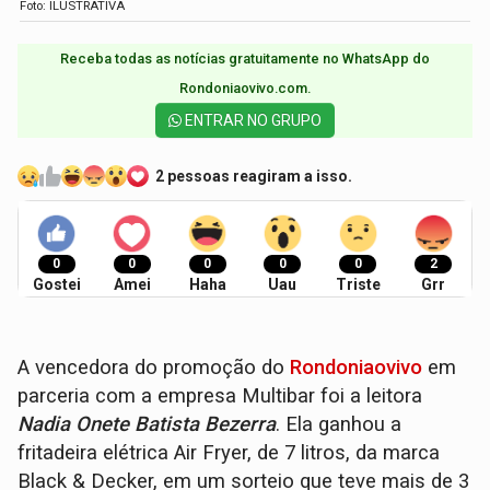
Foto: ILUSTRATIVA
Receba todas as notícias gratuitamente no WhatsApp do
Rondoniaovivo.com.​
ENTRAR NO GRUPO
2 pessoas reagiram a isso.
0
0
0
0
0
2
Gostei
Amei
Haha
Uau
Triste
Grr
A vencedora do promoção do
Rondoniaovivo
em
parceria com a empresa Multibar foi a leitora
Nadia Onete Batista Bezerra
. Ela ganhou a
fritadeira elétrica Air Fryer, de 7 litros, da marca
Black & Decker, em um sorteio que teve mais de 3