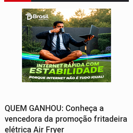
VÍDEO:
Serpente capturada na fábrica da Coca-Cola é devolvid
HOMENAGEM:
Cientistas cassados pelo AI-5 se tornam pesquisadores emér
VÍDEO:
Líder religioso é preso por abusar de fiéis sob pretexto de 'pro
LEVANTAMENTO:
Brasil tem uma história marcada por guerras, revoltas e con
LAMENTÁVEL:
Mulher é encontrada morta dentro de residência e
'XANDY DO MOTOCROSS':
Pai morre em acidente na BR-364 duas semanas após condena
PESO DO VOTO:
Cinco maiores colégios eleitorais concentram 53,7% dos v
VÍDEO:
Ladrão é filmado furtando moto na frente do bar 
BOLSAS DE PESQUISA:
Iniciativa Amazônia+10 lança chamada para fortalecer cadeia
QUEM GANHOU: Conheça a
vencedora da promoção fritadeira
elétrica Air Fryer