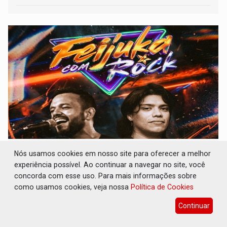
GREGO ORIGINAL: Happy Friday e Feijuka
Nós usamos cookies em nosso site para oferecer a melhor
com Rock agitam o fim de semana
experiência possível. Ao continuar a navegar no site, você
concorda com esse uso. Para mais informações sobre
Destaques Empresariais
08 de Julho de 2026 às 17:53
como usamos cookies, veja nossa
Política de Cookies
Continuar