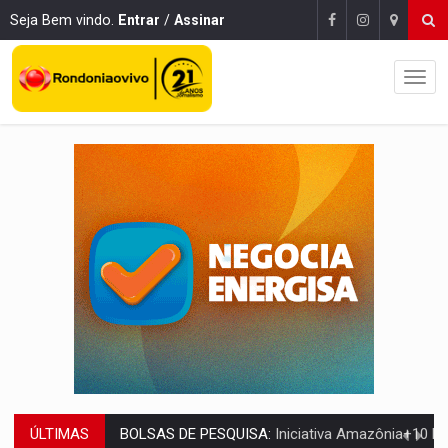
Seja Bem vindo.
Entrar
/
Assinar
ÚLTIMAS
MATERIAL:
Brasil tem grandes reservas de urânio, mas produz pouco e impo