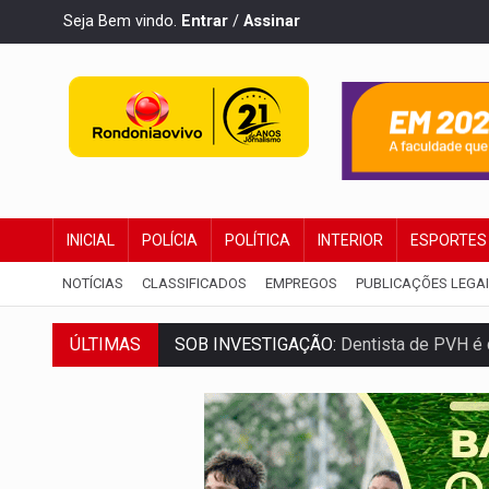
Seja Bem vindo.
Entrar
/
Assinar
INICIAL
POLÍCIA
POLÍTICA
INTERIOR
ESPORTES
NOTÍCIAS
CLASSIFICADOS
EMPREGOS
PUBLICAÇÕES LEGA
ÚLTIMAS
SOB INVESTIGAÇÃO:
Dentista de PVH é d
ESQUEMA DE FRAUDES:
Polícia Civil de
ASSESSOR FLAGRADO:
Empresa e ONG 
INFLUENCIARIA ELEIÇÕES:
Justiça Eleit