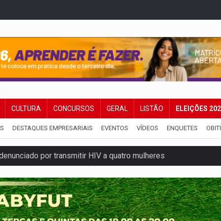
CULTURA
CONCURSOS
GERAL
LISTÃO
ELEIÇÕES 20
IS
DESTAQUES EMPRESARIAIS
EVENTOS
VÍDEOS
ENQUETES
OBIT
enunciado por transmitir HIV a quatro mulheres
flagra a terceira fase da Operação Contemplados
que recebeu R$ 12 mi em emendas estão no mesmo endereço
oral manda tirar vídeo com suposta deepfake do ar em RO