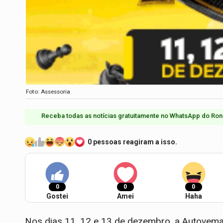
Foto: Assessoria
Receba todas as notícias gratuitamente no WhatsApp do Ron
0 pessoas reagiram a isso.
0
0
0
Gostei
Amei
Haha
Nos dias 11, 12 e 13 de dezembro, a Autovema 