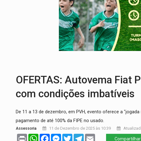
CONEXÃO RONDONIAOVIVO:
Marcio Barr
DA RECICLAGEM AO SUCESSO:
A trajet
'RIO OMERÊ':
MPF pede condenação do Ban
INFRAESTRUTURA:
Vilhena realiza audi
SEM SISTEMA:
Falha afeta atendimentos
'OS OLHOS DO BRASIL':
Emanuel Neri tr
OFERTAS: Autovema Fiat P
com condições imbatíveis
De 11 a 13 de dezembro, em PVH, evento oferece a "jogada 
pagamento de até 100% da FIPE no usado.
Assessoria
11 de Dezembro de 2025 às 10:39
Atualizad
Print
WhatsApp
Facebook
Messenger
Twitter
Telegram
Email
Compartilhar