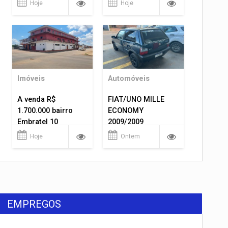
Hoje
Hoje
Imóveis
Automóveis
A venda R$
FIAT/UNO MILLE
1.700.000 bairro
ECONOMY
Embratel 10
2009/2009
apartamentos!
Hoje
Ontem
EMPREGOS