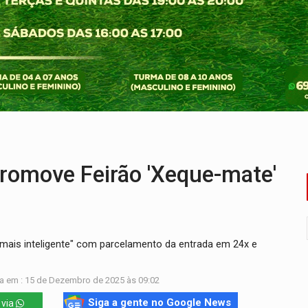
eto, pres. da ABAV-RO, alerta sobre golpes na compra de pass
ória de superação de Carlinhos Barbershop
co do Brasil por financiar atividade pecuária em TI
ência pública sobre modernização da BR-364
 na Policlínica Oswaldo Cruz
ansforma indignação e esperança em rock no seu novo single
romove Feirão 'Xeque-mate'
mais inteligente" com parcelamento da entrada em 24x e
a em : 15 de Dezembro de 2025 às 09:02
Siga a gente no Google News
 via