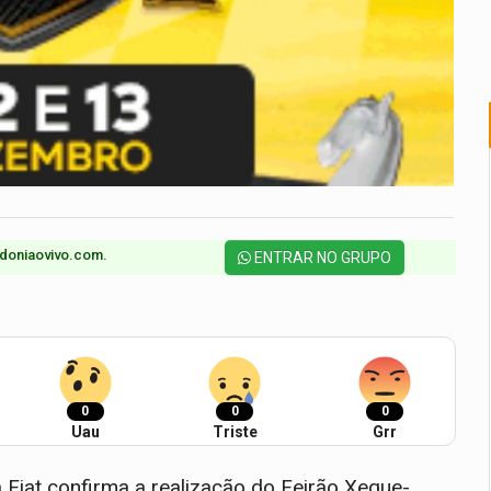
doniaovivo.com.​
ENTRAR NO GRUPO
0
0
0
Uau
Triste
Grr
Fiat confirma a realização do Feirão Xeque-