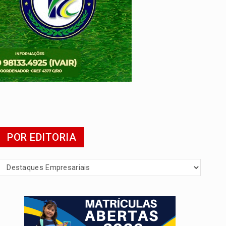
agens
POR EDITORIA