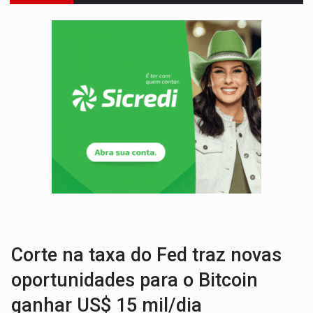
ENTRADA GRATUITA:
Espetáculo As Marias Somos Nós será apresen
VÍDEO:
Três são presos após furto de motocicleta em frente
CELEBRAÇÃO:
Cerejeiras completa 43 anos de emancipação com progra
SAÚDE:
Anvisa desmente boato sobre presença de plástico ou petr
VÍDEO:
Pitbulls fogem de residência e atacam casal de idosos 
AÇÃO CONJUNTA:
Forças policiais apreendem cerca de 1kg de our
PF ESTÁ APURANDO:
Flávio Bolsonaro escolhe Alfredo Gaspar como vice, alvo de d
GRAVE:
Homem é esfaqueado no peito durante briga ent
VÍDEO:
Denarc e Receita Federal apreendem 12 kg de skunk e arma que iam
Corte na taxa do Fed traz novas
oportunidades para o Bitcoin
ganhar US$ 15 mil/dia