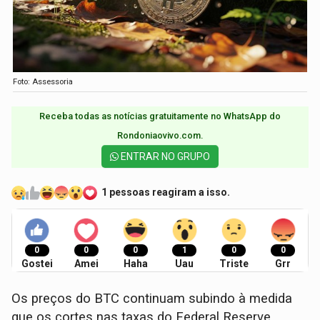
Foto: Assessoria
Receba todas as notícias gratuitamente no WhatsApp do
Rondoniaovivo.com.​
ENTRAR NO GRUPO
1 pessoas reagiram a isso.
0
0
0
1
0
0
Gostei
Amei
Haha
Uau
Triste
Grr
Os preços do BTC continuam subindo à medida
que os cortes nas taxas do Federal Reserve