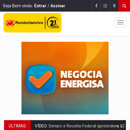
Seja Bem vindo.
Entrar
/
Assinar
ÚLTIMAS
OPERAÇÃO DA PC:
Membros do CV são presos com armas e drogas após c