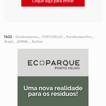
Clique aqui para entrar
TAGS :
Rondoniaovivo
,
PORTOVELHO
,
RondôniaaoVivo
,
Brasil
,
JORNAL
,
Notícia