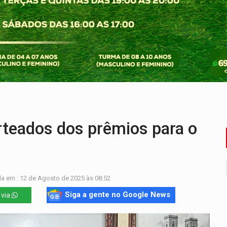
eados na promoção de dia dos Pais
bicicleta na frente de comércio
u primeiro júri popular
uposto ataque com perfis falsos no Instagram
e espera, asfalto chega ao bairro Nova Esperança
teados dos prêmios para o
a em : 12 de Agosto de 2025 às 08:52
Siga a gente no Google News
 via