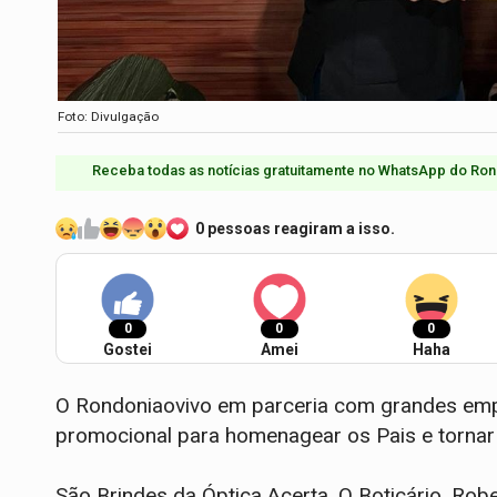
Foto: Divulgação
Receba todas as notícias gratuitamente no WhatsApp do Ron
0 pessoas reagiram a isso.
0
0
0
Gostei
Amei
Haha
O Rondoniaovivo em parceria com grandes empr
promocional para homenagear os Pais e tornar 
São Brindes da Óptica Acerta, O Boticário, Robe