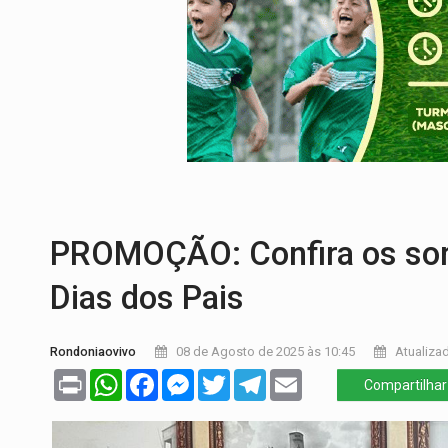
EMOCIONE:
PRESENTES: Confira os sort
VOVÔ LADRÃO:
Idoso é filmado furtando 
JUSTIÇA:
Comarca de Nova Mamoré terá se
ADAILTON FÚRIA:
Assessoria denuncia s
INFRAESTRUTURA:
Após quase 30 anos d
PROMOÇÃO: Confira os sor
Dias dos Pais
Rondoniaovivo
08 de Agosto de 2025 às 10:45
Atualizad
Print
WhatsApp
Facebook
Messenger
Twitter
Telegram
Email
Compartilhar