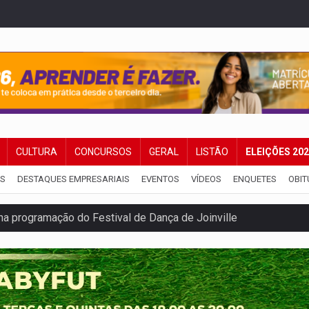
CULTURA
CONCURSOS
GERAL
LISTÃO
ELEIÇÕES 20
IS
DESTAQUES EMPRESARIAIS
EVENTOS
VÍDEOS
ENQUETES
OBIT
na programação do Festival de Dança de Joinville
rro de digitação' em declaração de patrimônio de R$ 29 mi
 pelo adicional de incentivo com efeitos retroativos
regão Eletrônico Nº 12/2026 - UASG 200095
onelada de drogas em fundo falso de caminhão