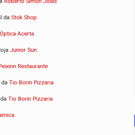
da
Roberto Simon Jóias
al da
Stok Shop
Óptica Acerta
loja
Junior Sun
Peixinn Restaurante
l da
T
io Borin Pizzaria
l da
T
io Borin Pizzaria
imica