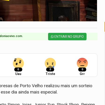
doniaovivo.com.​
ENTRAR NO GRUPO
0
0
0
Uau
Triste
Grr
esas de Porto Velho realizou mais um sorteio
esse dia ainda mais especial.
rto Simon Joias, Junior Sun, Stock Shop, Peixinn