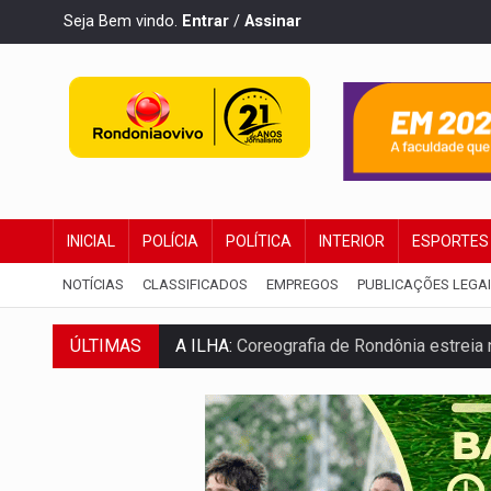
Seja Bem vindo.
Entrar
/
Assinar
INICIAL
POLÍCIA
POLÍTICA
INTERIOR
ESPORTES
NOTÍCIAS
CLASSIFICADOS
EMPREGOS
PUBLICAÇÕES LEGA
A ILHA:
Coreografia de Rondônia estreia 
ÚLTIMAS
ELEIÇÕES 2026:
Sgt. Mouza esclarece 'e
JUDICIÁRIO:
Sinjur parabeniza servidores
Publicação Legal:
AVISO DE LICITAÇÃO: P
BR-364:
Polícia apreende mais de uma t