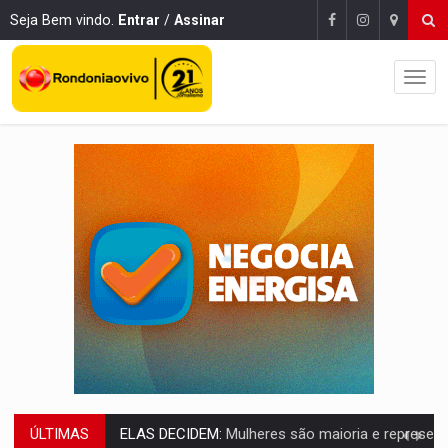
Seja Bem vindo.
Entrar
/
Assinar
ÚLTIMAS
NO CARRO:
Homem é preso com pistola 9mm durante abordagem da Força Tát