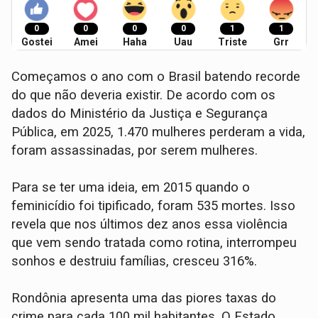
0
0
0
0
1
1
Gostei
Amei
Haha
Uau
Triste
Grr
Começamos o ano com o Brasil batendo recorde
do que não deveria existir. De acordo com os
dados do Ministério da Justiça e Segurança
Pública, em 2025, 1.470 mulheres perderam a vida,
foram assassinadas, por serem mulheres.
Para se ter uma ideia, em 2015 quando o
feminicídio foi tipificado, foram 535 mortes. Isso
revela que nos últimos dez anos essa violência
que vem sendo tratada como rotina, interrompeu
sonhos e destruiu famílias, cresceu 316%.
Rondônia apresenta uma das piores taxas do
crime para cada 100 mil habitantes. O Estado