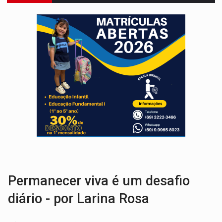
TRÁGICO:
Pai do 'Xandy Motocross' morre em acidente
VÍDEO:
Motorista de caminhonete morre preso às ferragens em colisão com
LAZER:
Seis lugares gratuitos para aproveitar o fim de semana e
VÍDEO:
FTICCO e Força Tática prendem membro do CV com arma e drogas em
INCLUSÃO:
Prefeitura fortalece parceria com a APAE para ampliar ações v
DEFESA:
Exército testa inovações no combate a drones durante exerc
TEMAS SOCIOAMBIENTAIS:
Em Itapuã do Oeste, CINEMAZÔNIA leva cinema amazônico 
TRANSPARÊNCIA:
TCE reúne candidatos ao Governo e apresenta diagnó
ELAS DECIDEM:
Mulheres são maioria e representam 52% do eleitorado de 
Permanecer viva é um desafio
diário - por Larina Rosa