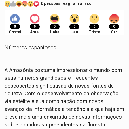
0 pessoas reagiram a isso.
0
0
0
0
0
0
Gostei
Amei
Haha
Uau
Triste
Grr
Números espantosos
A Amazônia costuma impressionar o mundo com
seus números grandiosos e frequentes
descobertas significativas de novas fontes de
riqueza. Com o desenvolvimento da observação
via satélite e sua combinação com novos
avanços da informática a tendência é que haja em
breve mais uma enxurrada de novas informações
sobre achados surpreendentes na floresta.