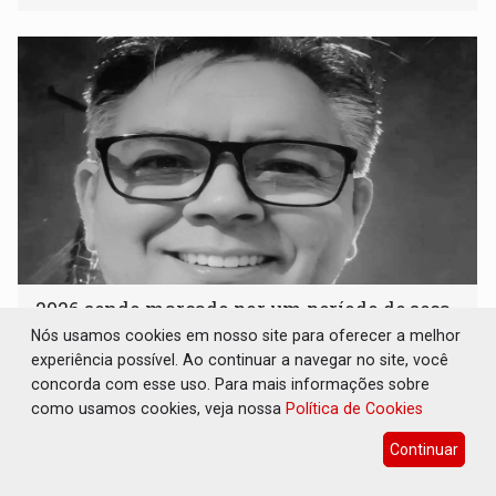
2026 sendo marcado por um período de seca
com chuvas - por Roberto Gutierrez
Nós usamos cookies em nosso site para oferecer a melhor
experiência possível. Ao continuar a navegar no site, você
16 de Julho de 2026 às 14:37
concorda com esse uso. Para mais informações sobre
como usamos cookies, veja nossa
Política de Cookies
Continuar