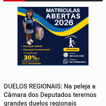
URGENTE:
Acidente envolve cinco veículos em obra de recapeamen
EDUCAÇÃO:
Corumbiara lidera Ideb 2025 entre redes municipai
COMPETIÇÕES:
Joer 2026 inicia fases regionais e reúne mais de 7,3 mil
PERIGO:
Moradores denunciam escuridão e insegurança na Estrada d
COLIGAÇÃO:
Reabertura de ação no TSE pode resultar em cassação de prefeita 
INCLUSÃO:
APAE Porto Velho abre inscrições para 
CLUBE DOS R$ 00,00:
21 candidatos declaram patrimônio zero em Rondônia na
VIOLÊNCIA VICÁRIA:
MPRO obtém condenação de réu a 21 anos de prisão em 
INDISPONÍVEL:
Transparência do Cinderondônia apresenta indisponibilida
DUELOS REGIONAIS: Na peleja a
Câmara dos Deputados teremos
grandes duelos regionais