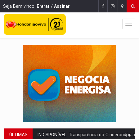
Seja Bem vindo.
Entrar
/
Assinar
ÚLTIMAS
AMPLIAÇÃO:
IGs de Rondônia entram em programa internacional para ac