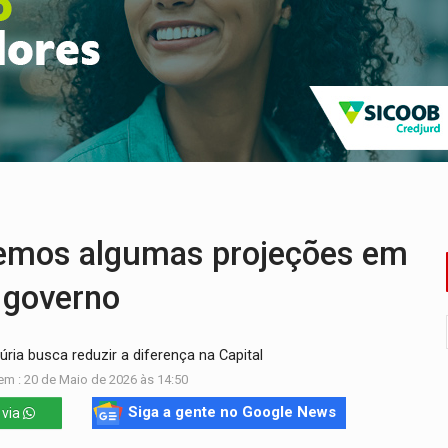
los em obra de recapeamento na BR-364
 entre redes municipais de Rondônia
gionais e reúne mais de 7,3 mil participantes
e insegurança na Estrada dos Periquitos
pode resultar em cassação de prefeita de Pimenta Bueno
 fim do ano para regularização de débitos
mos algumas projeções em
 governo
ria busca reduzir a diferença na Capital
em : 20 de Maio de 2026 às 14:50
Siga a gente no Google News
 via