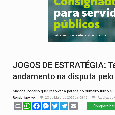
URGENTE:
Acidente envolve cinco veícu
EDUCAÇÃO:
Corumbiara lidera Ideb 2025
COMPETIÇÕES:
Joer 2026 inicia fases re
PERIGO:
Moradores denunciam escuridão 
COLIGAÇÃO:
Reabertura de ação no TSE 
REGULARIZAÇÃO:
Refis 2026 segue até o
JOGOS DE ESTRATÉGIA: Te
andamento na disputa pelo
Marcos Rogério quer resolver a parada no primeiro turno e Fú
Rondoniaovivo
20 de Maio de 2026 às 08:19
Atualizada 
Print
WhatsApp
Facebook
Messenger
Twitter
Telegram
Email
Compartilhar