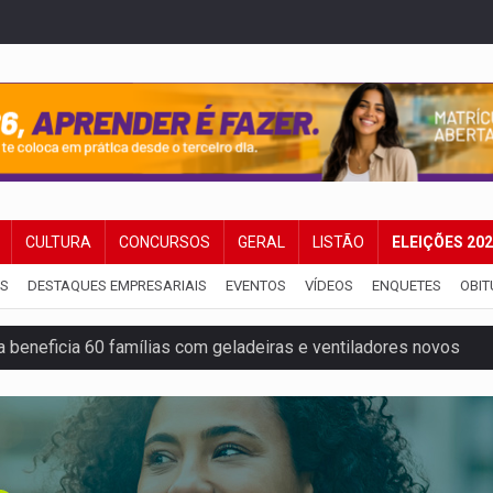
CULTURA
CONCURSOS
GERAL
LISTÃO
ELEIÇÕES 20
IS
DESTAQUES EMPRESARIAIS
EVENTOS
VÍDEOS
ENQUETES
OBIT
 beneficia 60 famílias com geladeiras e ventiladores novos
ação de réu a 21 anos de prisão em Espigão do Oeste
ndônia apresenta indisponibilidade com erro 451
programa internacional para acelerar negócios