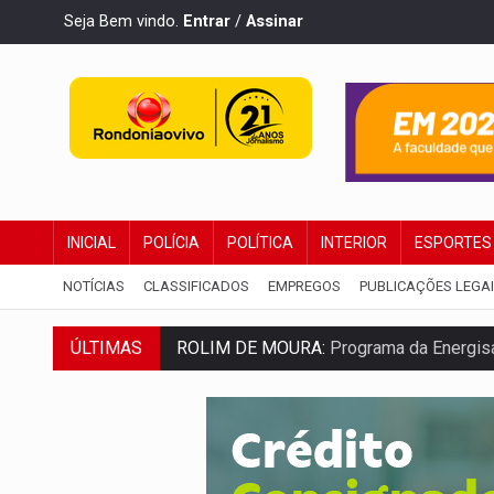
Seja Bem vindo.
Entrar
/
Assinar
INICIAL
POLÍCIA
POLÍTICA
INTERIOR
ESPORTES
NOTÍCIAS
CLASSIFICADOS
EMPREGOS
PUBLICAÇÕES LEGA
ÚLTIMAS
ROLIM DE MOURA:
Programa da Energisa
VIOLÊNCIA VICÁRIA:
MPRO obtém conden
INDISPONÍVEL:
Transparência do Cindero
AMPLIAÇÃO:
IGs de Rondônia entram em 