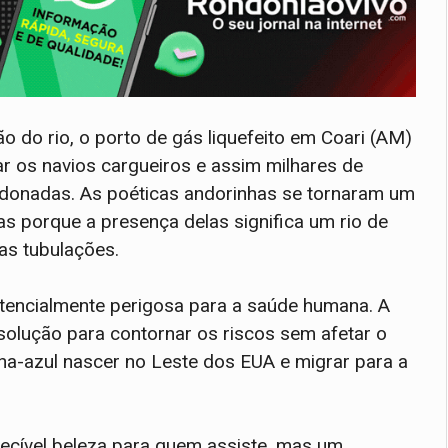
 do rio, o porto de gás liquefeito em Coari (AM)
ar os navios cargueiros e assim milhares de
donadas. As poéticas andorinhas se tornaram um
s porque a presença delas significa um rio de
as tubulações.
potencialmente perigosa para a saúde humana. A
olução para contornar os riscos sem afetar o
inha-azul nascer no Leste dos EUA e migrar para a
ecível beleza para quem assiste, mas um