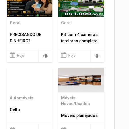
Geral
Geral
PRECISANDO DE
Kit com 4 cameras
DINHEIRO?
intelbras completo
Hoje
Hoje
Automóveis
Móveis -
Novos/Usados
Celta
Móveis planejados