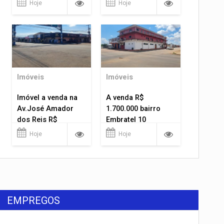
Hoje
Hoje
Imóveis
Imóveis
Imóvel a venda na
A venda R$
Av.José Amador
1.700.000 bairro
dos Reis R$
Embratel 10
1.400.000
apartamentos!
Hoje
Hoje
EMPREGOS