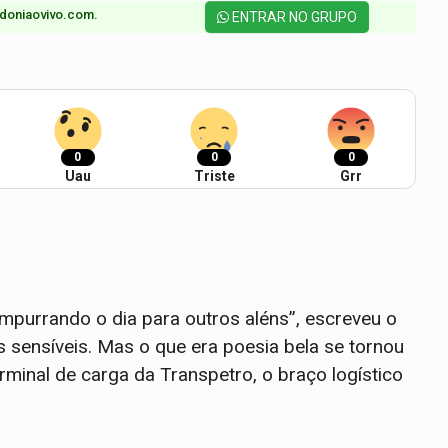
doniaovivo.com.​
ENTRAR NO GRUPO
0
0
0
Uau
Triste
Grr
empurrando o dia para outros aléns”, escreveu o
sensíveis. Mas o que era poesia bela se tornou
minal de carga da Transpetro, o braço logístico