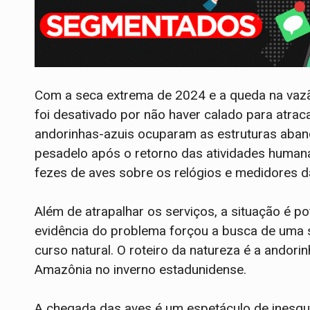
Com a seca extrema de 2024 e a queda na vazão
foi desativado por não haver calado para atrac
andorinhas-azuis ocuparam as estruturas aban
pesadelo após o retorno das atividades humana
fezes de aves sobre os relógios e medidores d
Além de atrapalhar os serviços, a situação é 
evidência do problema forçou a busca de uma s
curso natural. O roteiro da natureza é a andor
Amazônia no inverno estadunidense.
A chegada das aves é um espetáculo de inesqu