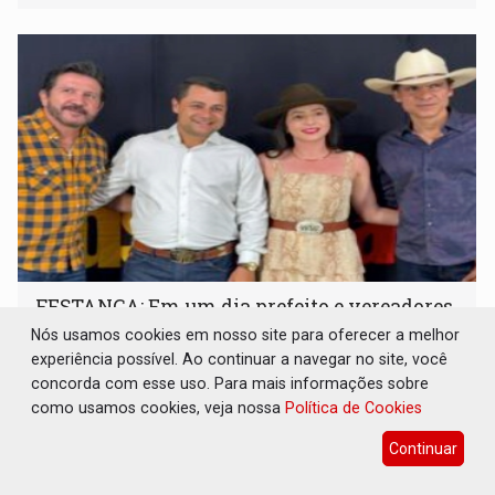
FESTANÇA: Em um dia prefeito e vereadores
liberam R$ 350 mil para mega show em
Nós usamos cookies em nosso site para oferecer a melhor
Chupinguaia
experiência possível. Ao continuar a navegar no site, você
concorda com esse uso. Para mais informações sobre
Interior
19 de Junho de 2026 às 11:51
como usamos cookies, veja nossa
Política de Cookies
A apresentação da dupla de renome nacional aconteceu
já na noite do dia seguinte, sábado (13), como atração
Continuar
principal do evento 'Conexão Rural e Cultural
Chupinguaia'