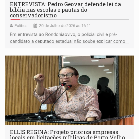
ENTREVISTA: Pedro Geovar defende lei da
bíblia nas escolas e pautas do
conservadorismo
Política
20 de Julho de 2026 às 16:11
Em entrevista ao Rondoniaovivo, o policial civil e pré-
candidato a deputado estadual não soube explicar como
aplicaria a lei de sua autoria na prática e fez duras críticas
à gestão da segurança pública do governo de Rondônia
ELLIS REGINA: Projeto prioriza empresas
locais em licitações públicas de Porto Velho