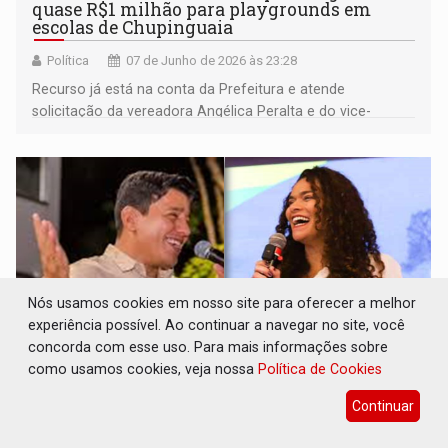
quase R$1 milhão para playgrounds em
escolas de Chupinguaia
Política
07 de Junho de 2026 às 23:28
Recurso já está na conta da Prefeitura e atende
solicitação da vereadora Angélica Peralta e do vice-
prefeito Eliezer Paraíso
Nós usamos cookies em nosso site para oferecer a melhor
experiência possível. Ao continuar a navegar no site, você
concorda com esse uso. Para mais informações sobre
como usamos cookies, veja nossa
Política de Cookies
BASE FORTE: Luana Rocha assumirá
Continuar
coordenação da pré-campanha de Adailton
Fúria em Rondônia