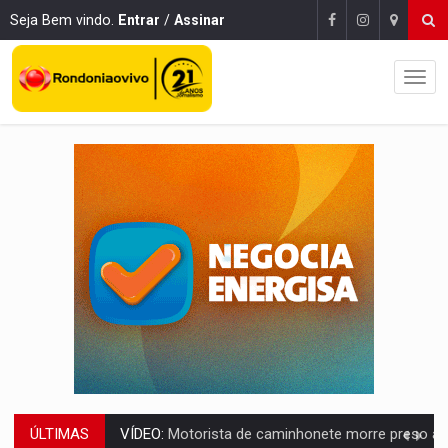
Seja Bem vindo.
Entrar
/
Assinar
ÚLTIMAS
LAZER:
Seis lugares gratuitos para aproveitar o fim de semana e